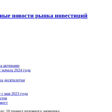
вные новости рынка инвестиций
на активами
 начала 2024 года
ца десятилетия
с мая 2023 года
ктов
джест
гах: 10 правил разумного заемщика