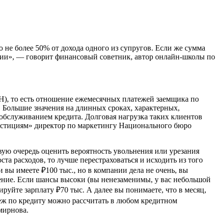
 не более 50% от дохода одного из супругов. Если же сумма
ении», — говорит финансовый советник, автор онлайн-школы по
Н), то есть отношение ежемесячных платежей заемщика по
 Большие значения на длинных сроках, характерных,
 обслуживанием кредита. Долговая нагрузка таких клиентов
естициям» директор по маркетингу Национального бюро
ую очередь оценить вероятность увольнения или урезания
та расходов, то лучше перестраховаться и исходить из того
 вы имеете ₽100 тыс., но в компании дела не очень, вы
нение. Если шансы высоки (вы ненезаменимы, у вас небольшой
ируйте зарплату ₽70 тыс. А далее вы понимаете, что в месяц,
теж по кредиту можно рассчитать в любом кредитном
мирнова.