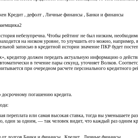
ажен
Кредит , дефолт , Личные финансы , Банки и финансы
история небезупречна. Чтобы рейтинг не был низким, необходимо
аходится на низком уровне, то улучшить его можно, например, 
льной записью в кредитной истории значение ПКР будет постеп
х», кредитор должен передать актуальную информацию о действ
автоматически в течение пары секунд, уточняет Волков. Соответ
учитывается при очередном расчете персонального кредитного ре
по досрочному погашению кредита.
ода:
я переплата или самая высокая ставка, тогда вы уменьшаете ра
один за одним, — так человек видит, что каждый раз одним кре
я от долгов
Банки и финансы , Кредит , Личные финансы