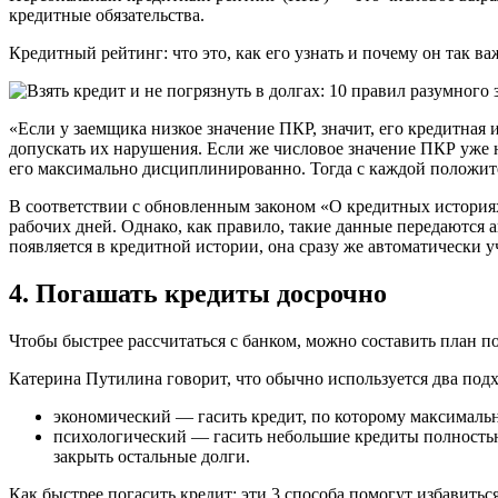
кредитные обязательства.
Кредитный рейтинг: что это, как его узнать и почему он так в
«Если у заемщика низкое значение ПКР, значит, его кредитная 
допускать их нарушения. Если же числовое значение ПКР уже н
его максимально дисциплинированно. Тогда с каждой положите
В соответствии с обновленным законом «О кредитных история
рабочих дней. Однако, как правило, такие данные передаются 
появляется в кредитной истории, она сразу же автоматически 
4. Погашать кредиты досрочно
Чтобы быстрее рассчитаться с банком, можно составить план 
Катерина Путилина говорит, что обычно используется два подх
экономический — гасить кредит, по которому максимальна
психологический — гасить небольшие кредиты полностью, 
закрыть остальные долги.
Как быстрее погасить кредит: эти 3 способа помогут избавитьс