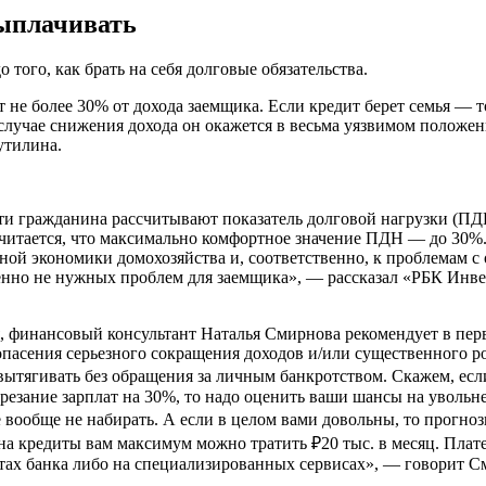
выплачивать
того, как брать на себя долговые обязательства.
 не более 30% от дохода заемщика. Если кредит берет семья — то
в случае снижения дохода он окажется в весьма уязвимом полож
утилина.
ти гражданина рассчитывают показатель долговой нагрузки (ПД
читается, что максимально комфортное значение ПДН — до 30%.
ной экономики домохозяйства и, соответственно, к проблемам с
енно не нужных проблем для заемщика», — рассказал «РБК Инв
, финансовый консультант Наталья Смирнова рекомендует в перв
опасения серьезного сокращения доходов и/или существенного рос
вытягивать без обращения за личным банкротством. Скажем, если
урезание зарплат на 30%, то надо оценить ваши шансы на уволь
е вообще не набирать. А если в целом вами довольны, то прогноз
 на кредиты вам максимум можно тратить ₽20 тыс. в месяц. Пла
айтах банка либо на специализированных сервисах», — говорит С