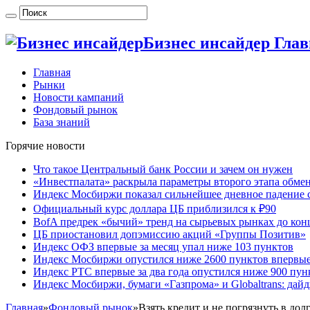
Бизнес инсайдер Гла
Главная
Рынки
Новости кампаний
Фондовый рынок
База знаний
Горячие новости
Что такое Центральный банк России и зачем он нужен
«Инвестпалата» раскрыла параметры второго этапа обме
Индекс Мосбиржи показал сильнейшее дневное падение с
Официальный курс доллара ЦБ приблизился к ₽90
BofA предрек «бычий» тренд на сырьевых рынках до кон
ЦБ приостановил допэмиссию акций «Группы Позитив»
Индекс ОФЗ впервые за месяц упал ниже 103 пунктов
Индекс Мосбиржи опустился ниже 2600 пунктов впервые 
Индекс РТС впервые за два года опустился ниже 900 пун
Индекс Мосбиржи, бумаги «Газпрома» и Globaltrans: дай
Главная
»
Фондовый рынок
»
Взять кредит и не погрязнуть в дол