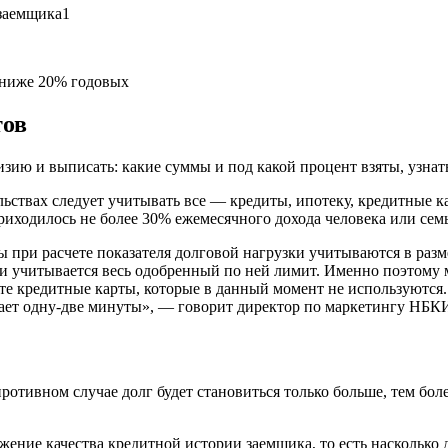
 ниже 20% годовых
тов
ию и выписать: какие суммы и под какой процент взяты, узнать
ьствах следует учитывать все — кредиты, ипотеку, кредитные к
риходилось не более 30% ежемесячного дохода человека или сем
 при расчете показателя долговой нагрузки учитываются в разм
узки учитывается весь одобренный по ней лимит. Именно поэтом
 те кредитные карты, которые в данный момент не используются
имает одну-две минуты», — говорит директор по маркетингу НБК
отивном случае долг будет становиться только больше, тем бол
ение качества кредитной истории заемщика, то есть насколько