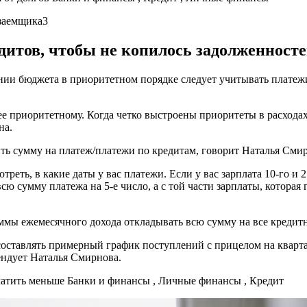
дитов, чтобы не копилось задолженност
нии бюджета в приоритетном порядке следует учитывать платежи
е приоритетному. Когда четко выстроены приоритеты в расходах,
на.
ть сумму на платеж/платежи по кредитам, говорит Наталья Сми
треть, в какие даты у вас платежи. Если у вас зарплата 10-го и 2
всю сумму платежа на 5-е число, а с той части зарплаты, которая
уммы ежемесячного дохода откладывать всю сумму на все кредит
составлять примерный график поступлений с прицелом на кварта
ендует Наталья Смирнова.
платить меньше
Банки и финансы , Личные финансы , Кредит