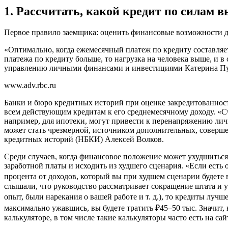
1. Рассчитать, какой кредит по силам 
Первое правило заемщика: оценить
финансовые возможности до 
«Оптимально, когда ежемесячный платеж по кредиту составляет
платежа по кредиту больше, то нагрузка на человека выше, и 
управлению личными финансами и инвестициями Катерина П
www.adv.rbc.ru
Банки и бюро кредитных историй при оценке закредитованнос
всем действующим кредитам к его среднемесячному доходу. «С
например, для ипотеки, могут привести к перенапряжению лич
может стать чрезмерной, источником дополнительных, соверш
кредитных историй (НБКИ) Алексей Волков.
Среди случаев, когда финансовое положение может ухудшиться
заработной платы и исходить из худшего сценария. «Если есть 
процента от доходов, который вы при худшем сценарии будете 
слышали, что руководство рассматривает сокращение штата и 
опыт, были нарекания о вашей работе и т. д.), то кредиты лучш
максимально ужавшись, вы будете тратить ₽45–50 тыс. Значит,
калькуляторе, в том числе такие калькуляторы часто есть на с