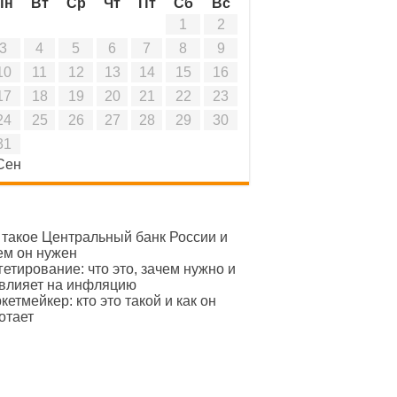
Пн
Вт
Ср
Чт
Пт
Сб
Вс
1
2
3
4
5
6
7
8
9
10
11
12
13
14
15
16
17
18
19
20
21
22
23
24
25
26
27
28
29
30
31
Сен
 такое Центральный банк России и
ем он нужен
гетирование: что это, зачем нужно и
 влияет на инфляцию
кетмейкер: кто это такой и как он
отает