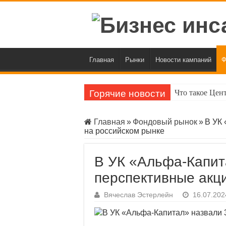
Главная
Рынки
Новости кампаний
Ф
Горячие новости
Что такое Цен
«Инвестпалата
Главная
»
Фондовый рынок
»
В УК 
Индекс Мосбир
на российском рынке
Официальный к
В УК «Альфа-Капит
BofA предрек 
перспективные акц
ЦБ приостано
Вячеслав Эстерлейн
16.07.202
Индекс ОФЗ вп
Индекс Мосбир