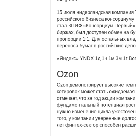
15 июля нидерландская компания Y
российского бизнеса консорциуму
стал ЗПИФ «Консорциум.Первый».
биржах, был доступен обмен на бу
пропорции 1:1. Для остальных вла
переноса бумаг в российские депо
«Яндекс»
YNDX
1д
1н
1м
3м
1г
Вс
Ozon
Ozon демонстрирует высокие темп
котировок может стать ожидаемая
отмечает, что за год акции компан
фундаментальный потенциал роста
нужно изменение цикла ужесточен
того, у компании уверенные долго
лет финтех-сектор способен расш