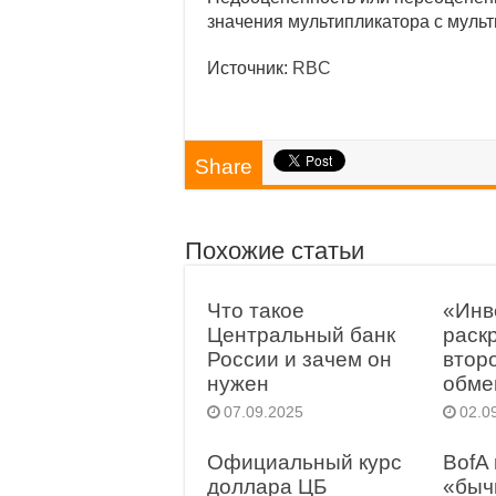
значения мультипликатора с муль
Источник:
RBC
Share
Похожие статьи
Что такое
«Инв
Центральный банк
раск
России и зачем он
втор
нужен
обме
07.09.2025
02.0
Официальный курс
BofA
доллара ЦБ
«быч