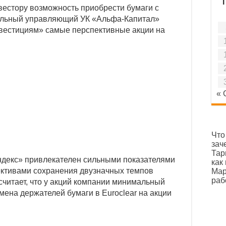
ервые за два года опустился ниже 900 пунктов
вестору возможность приобрести бумаги с
ельный управляющий УК «Альфа-Капитал»
жи, бумаги «Газпрома» и Globaltrans: дайджест
вестициям» самые перспективные акции на
« 
Что
зач
Тар
ндекс» привлекателен сильными показателями
как
ективами сохранения двузначных темпов
Мар
раб
считает, что у акций компании минимальный
мена держателей бумаги в Euroclear на акции