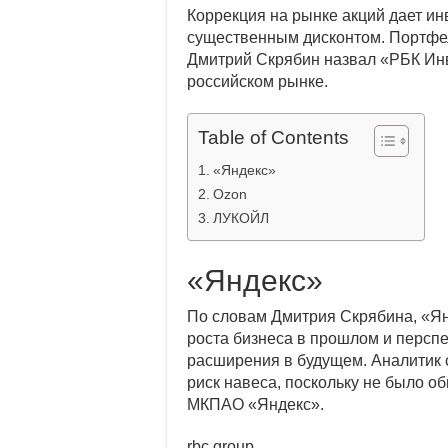
Индекс РТС вп
Коррекция на рынке акций дает ин
существенным
дисконтом. Портф
Индекс Мосбир
Дмитрий Скрябин назвал «РБК Ин
российском рынке.
Table of Contents
«Яндекс»
Ozon
ЛУКОЙЛ
«Яндекс»
По словам Дмитрия Скрябина, «Я
роста бизнеса в прошлом и персп
расширения в будущем. Аналитик 
риск навеса, поскольку не было об
МКПАО «Яндекс».
rbc.group