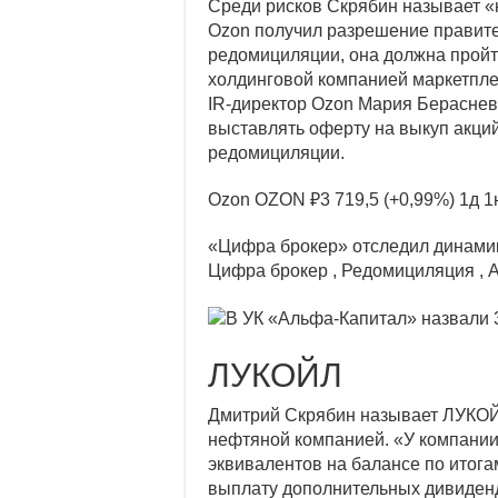
Среди рисков Скрябин называет «
Ozon получил разрешение правит
редомициляции, она должна пройт
холдинговой компанией маркетплей
IR-директор Ozon Мария Бераснева
выставлять оферту на выкуп акци
редомициляции.
Ozon
OZON
₽3 719,5
(+0,99%)
1д
1
«Цифра брокер» отследил динамик
Цифра брокер , Редомициляция , 
ЛУКОЙЛ
Дмитрий Скрябин называет ЛУКО
нефтяной компанией. «У компании 
эквивалентов на балансе по итогам
выплату дополнительных дивиденд