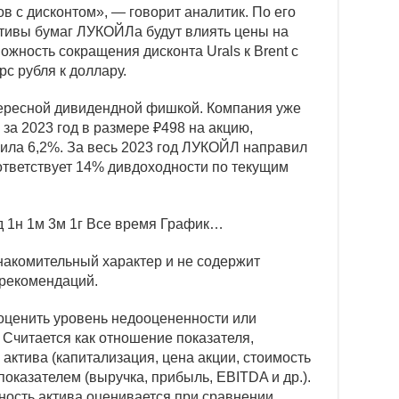
ов с дисконтом», — говорит аналитик. По его
тивы бумаг ЛУКОЙЛа будут влиять цены на
ожность сокращения дисконта Urals к Brent с
рс рубля к доллару.
тересной дивидендной фишкой. Компания уже
а 2023 год в размере ₽498 на акцию,
вила 6,2%. За весь 2023 год ЛУКОЙЛ направил
ответствует 14% дивдоходности по текущим
д
1н
1м
3м
1г
Все время
График…
накомительный характер и не содержит
рекомендаций.
 оценить уровень недооцененности или
Считается как отношение показателя,
ктива (капитализация, цена акции, стоимость
оказателем (выручка, прибыль, EBITDA и др.).
ость актива оценивается при сравнении