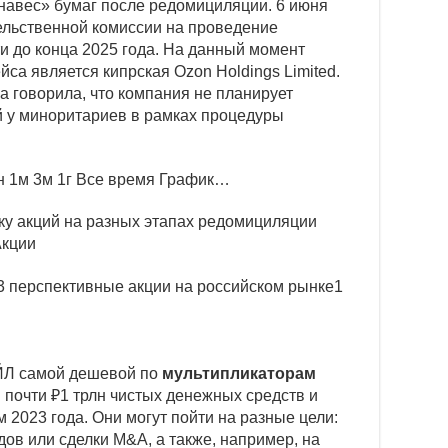
навес» бумаг после редомициляции. 6 июня
ельственной комиссии на проведение
и до конца 2025 года. На данный момент
са является кипрская Ozon Holdings Limited.
 говорила, что компания не планирует
й у миноритариев в рамках процедуры
н
1м
3м
1г
Все время
График…
у акций на разных этапах редомициляции
Акции
ЙЛ самой дешевой по
мультипликаторам
почти ₽1 трлн чистых денежных средств и
 2023 года. Они могут пойти на разные цели:
ов или сделки М&А, а также, например, на