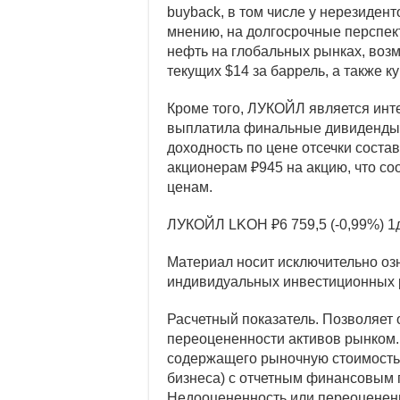
buyback, в том числе у нерезидент
мнению, на долгосрочные перспек
нефть на глобальных рынках, возм
текущих $14 за баррель, а также ку
Кроме того, ЛУКОЙЛ является ин
выплатила финальные дивиденды з
доходность по цене отсечки соста
акционерам ₽945 на акцию, что со
ценам.
ЛУКОЙЛ
LKOH
₽6 759,5
(-0,99%)
1
Материал носит исключительно оз
индивидуальных инвестиционных 
Расчетный показатель. Позволяет
переоцененности активов рынком. 
содержащего рыночную стоимость а
бизнеса) с отчетным финансовым п
Недооцененность или переоцененн