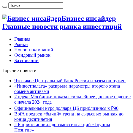
Бизнес инсайдер
Главные новости рынка инвестиций
Главная
Рынки
Новости кампаний
Фондовый рынок
База знаний
Горячие новости
Что такое Центральный банк России и зачем он нужен
«Инвестпалата» раскрыла параметры второго этапа
обмена активами
Индекс Мосбиржи показал сильнейшее дневное падение
с начала 2024 года
Официальный курс доллара ЦБ приблизился к ₽90
BofA предрек «бычий» тренд на сырьевых рынках до
конца десятилетия
ЦБ приостановил допэмиссию акций «Группы
Позитив»