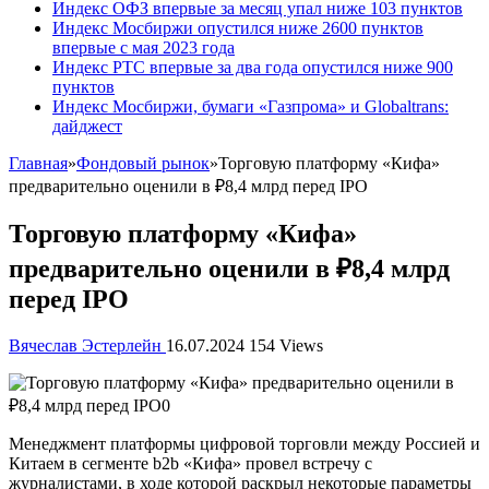
Индекс ОФЗ впервые за месяц упал ниже 103 пунктов
Индекс Мосбиржи опустился ниже 2600 пунктов
впервые с мая 2023 года
Индекс РТС впервые за два года опустился ниже 900
пунктов
Индекс Мосбиржи, бумаги «Газпрома» и Globaltrans:
дайджест
Главная
»
Фондовый рынок
»
Торговую платформу «Кифа»
предварительно оценили в ₽8,4 млрд перед IPO
Торговую платформу «Кифа»
предварительно оценили в ₽8,4 млрд
перед IPO
Вячеслав Эстерлейн
16.07.2024
154 Views
Менеджмент платформы цифровой торговли между Россией и
Китаем в сегменте b2b «Кифа»
провел встречу с
журналистами, в ходе которой раскрыл некоторые параметры