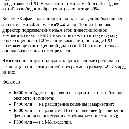
предстоящего IPO. В частности, ожидаемый free-float (доля
акций в свободном обращении) составит до 30%.
Бизнес «Кифа» в ходе подготовки к размещению был оценен
аналитиками «Финама» в ₽8,44 млрд. Леонид Павликов,
директор подразделения M&A этой инвестиционной
компании, сказал «РБК Инвестициям», что в такую сумму
брокер оценивает 100% акций компании, но в ходе IPO
возможен дисконт. Ценовой диапазон IPO и окончательная
оценка бизнеса пока не определены.
Эмитент
планирует направить привлеченные средства на
реализацию инвестиционной программы в размере ₽1,7 млрд,
из них:
rbc.group
₽800 млн будет направлено на строительство хабов для
экспорта и импорта;
₽400 млн — на расширение команды и маркетинг;
₽200 млн — на развитие IT-составляющей (расширение
функционала, интеграция, мобильные приложения);
₽300 млн — на M&A-сделки.