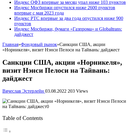
Индекс ОФЗ впервые за месяц упал ниже 103 пунктов
Индекс Мосбиржи опустился ниже 2600 пунктов
впервые с мая 2023 года
Индекс РТС впервые за два года опустился ниже 900
пунктов
Индекс Мосбиржи, бумаги «Газпрома» и Globaltrans:
дайджест
Главная
»
Фондовый рынок
»
Санкции США, акции
«Норникеля», визит Нэнси Пелоси на Тайвань: дайджест
Санкции США, акции «Норникеля»,
визит Нэнси Пелоси на Тайвань:
дайджест
Вячеслав Эстерлейн
03.08.2022
203 Views
Table of Contents