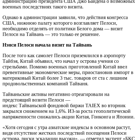
администрацию президента США Джо Байдена о возможных
военных последствиях такого визита.
Однако в администрации заявили, что действия конгресса
США, нижнюю палату которого возглавляет Пелоси,
необходимо отделять от политики Белого дома — визит
Пелоси на Тайвань — это только ее решение.
Нэнси Пелоси начала визит на Тайвань
После того как самолет Пелоси приземлился в аэропорту
Тайбэя, Китай объявил, что начал у острова учения со
стрельбами. Помимо военных приготовлений Китай ввел
превентивные экономические меры, приостановив импорт в
материковый Китай более 3 тыс. товаров от ста с лишним
продовольственных компаний Тайваня.
Тайваньские активы негативно отреагировали на
предстоящий возити Пелоси —
индекс Тайваньской фондовой биржи TAIEX во вторник
закрылся снижением на 1,6%. ИЗ-за роста геополитической
напряженности снижались акции Китая, Гонконга и Японии.
«Хотя сегодня с утра азиатские индексы в основном растут,
видя отсутствие жестких последствий посещения Пелоси
острова, риски эскалации высоки», — отметил эксперт «БКС