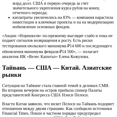
млрд долл. США в первую очередь за счет
значительного укрепления курса рубля на конец
отчетного периода;
капзатраты увеличились на 83% — компания нарастила
инвестиции в ключевые проекты и на на модернизацию
иобновление основных фондов.
«Акции «Норникеля» по-прежнему выглядят слабо и пока не
подают сигналов возвращения к росту. Есть риски
тестирования июльского минимума ₽14 600 и последующего
обновления минимума февраля ₽14 500», — полагает
аналитик ИК «Велес Капитал» Елена Кожухова.
Тайвань — США — Китай. Азиатские
рынки
Ситуация на Тайване стала главной темой в деловых СМИ.
Во вторник вечером на остров прибыла спикер Палаты
представителей Конгресса США Нэнси Пелоси.
Власти Китая заявили, что визит Пелоси на Тайвань подорвет
отношения между двумя странами. Как сообщили источники
Financial Times, Пекин в частном порядке предупредил