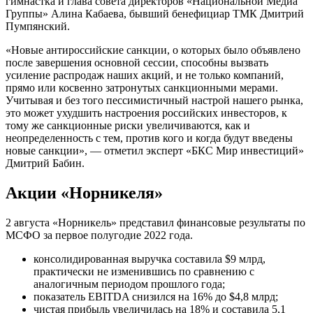
гимнастка и глава совета директоров «Национальной Медиа
Группы» Алина Кабаева, бывший бенефициар ТМК Дмитрий
Пумпянский.
«Новые антироссийские санкции, о которых было объявлено
после завершения основной сессии, способны вызвать
усиление распродаж наших акций, и не только компаний,
прямо или косвенно затронутых санкционными мерами.
Учитывая и без того пессимистичный настрой нашего рынка,
это может ухудшить настроения российских инвесторов, к
тому же санкционные риски увеличиваются, как и
неопределенность с тем, против кого и когда будут введены
новые санкции», — отметил эксперт «БКС Мир инвестиций»
Дмитрий Бабин.
Акции «Норникеля»
2 августа «Норникель» представил финансовые результаты по
МСФО за первое полугодие 2022 года.
консолидированная выручка составила $9 млрд,
практически не изменившись по сравнению с
аналогичным периодом прошлого года;
показатель EBITDA снизился на 16% до $4,8 млрд;
чистая прибыль увеличилась на 18% и составила 5,1