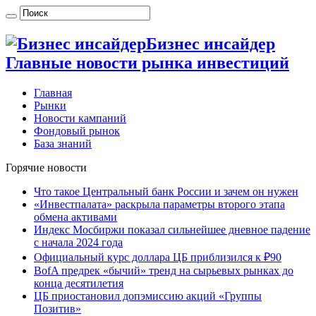
Бизнес инсайдер
Главные новости рынка инвестиций
Главная
Рынки
Новости кампаний
Фондовый рынок
База знаний
Горячие новости
Что такое Центральный банк России и зачем он нужен
«Инвестпалата» раскрыла параметры второго этапа
обмена активами
Индекс Мосбиржи показал сильнейшее дневное падение
с начала 2024 года
Официальный курс доллара ЦБ приблизился к ₽90
BofA предрек «бычий» тренд на сырьевых рынках до
конца десятилетия
ЦБ приостановил допэмиссию акций «Группы
Позитив»