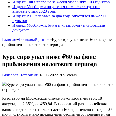
Индекс ОФЗ впервые за месяц упал ниже 103 пунктов
Индекс Мосбиржи опустился ниже 2600 пунктов
впервые с мая 2023 года
Индекс РТС впервые за два года опустился ниже 900
пунктов
Индекс Мосбиржи, бумаги «Газпрома» и Globaltrans:
дайджест
Главная
»
Фондовый рынок
»
Курс евро упал ниже ₽60 на фоне
приближения налогового периода
Курс евро упал ниже ₽60 на фоне
приближения налогового периода
Вячеслав Эстерлейн
18.08.2022
265 Views
Курс евро на Московской бирже опустился в четверг, 18
августа, на 2,85%, до ₽59,84. В последний раз
европейская
валюта торговалась ниже отметки ₽60 три недели назад — 27
июля. Относительно предыдущей сессии евро подешевел на