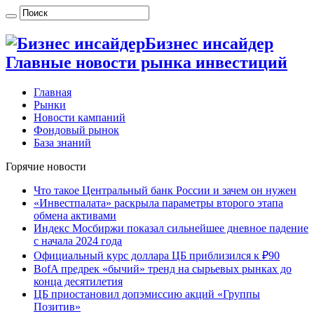
Бизнес инсайдер
Главные новости рынка инвестиций
Главная
Рынки
Новости кампаний
Фондовый рынок
База знаний
Горячие новости
Что такое Центральный банк России и зачем он нужен
«Инвестпалата» раскрыла параметры второго этапа
обмена активами
Индекс Мосбиржи показал сильнейшее дневное падение
с начала 2024 года
Официальный курс доллара ЦБ приблизился к ₽90
BofA предрек «бычий» тренд на сырьевых рынках до
конца десятилетия
ЦБ приостановил допэмиссию акций «Группы
Позитив»