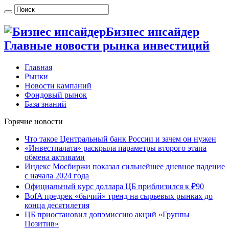
Бизнес инсайдер
Главные новости рынка инвестиций
Главная
Рынки
Новости кампаний
Фондовый рынок
База знаний
Горячие новости
Что такое Центральный банк России и зачем он нужен
«Инвестпалата» раскрыла параметры второго этапа
обмена активами
Индекс Мосбиржи показал сильнейшее дневное падение
с начала 2024 года
Официальный курс доллара ЦБ приблизился к ₽90
BofA предрек «бычий» тренд на сырьевых рынках до
конца десятилетия
ЦБ приостановил допэмиссию акций «Группы
Позитив»