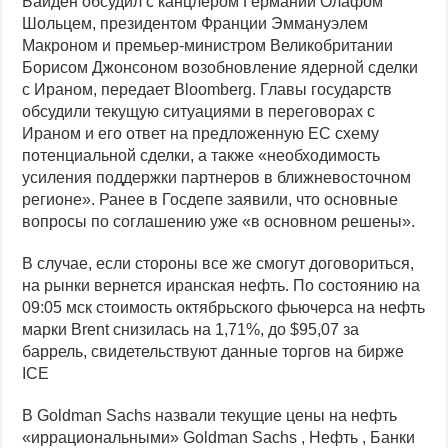
Байден обсудил с канцлером Германии Олафом
Шольцем, президентом Франции Эммануэлем
Макроном и премьер-министром Великобритании
Борисом Джонсоном возобновление ядерной сделки
с Ираном, передает Bloomberg. Главы государств
обсудили текущую ситуациями в переговорах с
Ираном и его ответ на предложенную ЕС схему
потенциальной сделки, а также «необходимость
усиления поддержки партнеров в ближневосточном
регионе». Ранее в Госдепе заявили, что основные
вопросы по соглашению уже «в основном решены».
В случае, если стороны все же смогут договориться,
на рынки вернется иранская нефть. По состоянию на
09:05 мск стоимость октябрьского фьючерса на нефть
марки Brent снизилась на 1,71%, до $95,07 за
баррель, свидетельствуют данные торгов на бирже
ICE
В Goldman Sachs назвали текущие цены на нефть
«иррациональными»
Goldman Sachs , Нефть , Банки