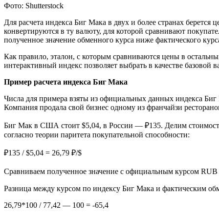
Фото: Shutterstock
Для расчета индекса Биг Мака в двух и более странах берется 
конвертируются в ту валюту, для которой сравнивают покупат
полученное значение обменного курса ниже фактического курса
Как правило, эталон, с которым сравниваются цены в остальн
интерактивный индекс позволяет выбрать в качестве базовой 
Пример расчета индекса Биг Мака
Числа для примера взяты из официальных данных индекса Биг М
Компания продала свой бизнес одному из франчайзи ресторано
Биг Мак в США стоит $5,04, в России — ₽135. Делим стоимост
согласно теории паритета покупательной способности:
₽135 / $5,04 = 26,79 ₽/$
Сравниваем полученное значение с официальным курсом RUB /
Разница между курсом по индексу Биг Мака и фактическим обм
26,79*100 / 77,42 — 100 = -65,4