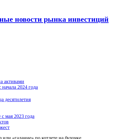
вные новости рынка инвестиций
на активами
 начала 2024 года
ца десятилетия
с мая 2023 года
ктов
джест
 или «гадание» по котлете на булочке