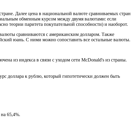
й стране. Далее цена в национальной валюте сравниваемых стран
ициальным обменным курсом между двумя валютами: если
асно теории паритета покупательной способности) и наоборот.
е валюты сравниваются с американским долларом. Также
айский юань. С ними можно сопоставить все остальные валюты.
ена из индекса в связи с уходом сети McDonald's из страны.
курс доллара к рублю, который гипотетически должен быть
 на 65,4%.