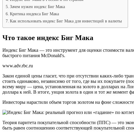
Зачем нужен индекс Биг Мака
Критика индекса Биг Мака
Как использовать индекс Биг Мака для инвестиций в валюты
Что такое индекс Биг Мака
Индекс Биг Мака — это инструмент для оценки стоимости валю
быстрого питания McDonald's.
www.adv.rbc.ru
Закон единой цены гласит, что при отсутствии каких-либо тр
стоить одинаково, независимо от того, где вы их покупаете (
всему миру — цена, установленная на золото в долларах на Л
доллара к ней. В итоге, унция золота в один и тот же момент фа
Инвесторы нарастили объем торгов золотом на фоне сложност
Теория паритета покупательной способности (ППС) — это экон
быть равен соотношению соответствующей покупательной спос