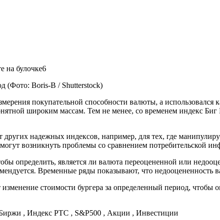
од
(Фото: Boris-B / Shutterstock)
змерения покупательной способности валюты, а использовался к
ятной широким массам. Тем не менее, со временем индекс Биг 
т других надежных индексов, например, для тех, где манипулиру
 могут возникнуть проблемы со сравнением потребительской ин
тобы определить, является ли валюта переоцененной или недооце
мендуется. Временные ряды показывают, что недооцененность ва
зменение стоимости бургера за определенный период, чтобы о
иржи , Индекс РТС , S&P500 , Акции , Инвестиции