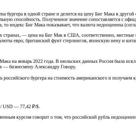
цена бургера в одной стране и делится на цену Биг Мака в друго
ельную способность. Полученное значение сопоставляется с оф
, то индекс Биг Мака показывает, что валюта недооценена (согл
ых странах, — цена на Биг Мак в США, соответственно, местны
валюты евро, британский фунт стерлингов, японскую иену и кит
ака на январь 2022 года. В июльских данных Россия была исключ
в — бизнесмену Александру Говору.
ь российского бургера на стоимость американского и получаем 
 USD — 77,42 ₽/$.
енным курсом говорит о том, что российский рубль недооценен