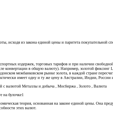
ты, исходя из закона единой цены и паритета покупательной сп
анспортных издержек, торговых тарифов и при наличии свободн
после конвертации в общую валюту). Например, золотой фиксинг 
ондонском межбанковском рынке золота, в каждой стране перес
ктически имеет одну и ту же цену в Австралии, Индии, России и т
ей с валютой
Металлы и добыча , Мосбиржа , Золото , Валюта
омическая теория, основанная на законе единой цены. Она пред
обности этих валют.