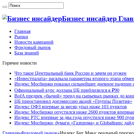
Бизнес инсайдер Гла
Главная
Рынки
Новости кампаний
Фондовый рынок
База знаний
Горячие новости
Что такое Центральный банк России и зачем он нужен
«Инвестпалата» раскрыла параметры второго этапа обме
Индекс Мосбиржи показал сильнейшее дневное падение с
Официальный курс доллара ЦБ приблизился к ₽90
BofA предрек «бычий» тренд на сырьевых рынках до кон
ЦБ приостановил допэмиссию акций «Группы Позитив»
Индекс ОФЗ впервые за месяц упал ниже 103 пунктов
Индекс Мосбиржи опустился ниже 2600 пунктов впервые 
Индекс РТС впервые за два года опустился ниже 900 пун
Индекс Мосбиржи, бумаги «Газпрома» и Globaltrans: дай
Главная
»
Фондовый рынок
»
Индекс Биг Мака: реальный прогноз