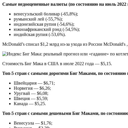
Самые недооцененные валюты (по состоянию на июль 2022 г
венесуэльский боливар (-65,8%);
румынский лей (-55,7%);
индонезийская рупия (-54,6%);
южноафриканский рэнд (-54,5%);
индийская рупия (-53,6%).
McDonald’s списал $1,2 млрд из-за ухода из России
McDonald's 
Стоимость Биг Мака в США в июле 2022 года — $5,15.
Топ-5 стран с самыми дорогими Биг Маками, по состоянию 
Швейцария — $6,71;
Норвегия — $6,26;
Уругвай — $6,08;
Швеция — $5,59;
Канада — $5,25.
Топ-5 стран с самыми дешевыми Биг Маками, по состоянию
Венесуэла — $1,76;