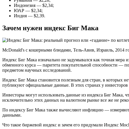
Румыния — $2,28;
Индонезия — $2,34;
ЮАР — $2,34;
Индия — $2,39.
Зачем нужен индекс Биг Мака
McDonald's с кошерными блюдами, Тель-Авив, Израиль, 2014 г
Индекс Биг Мака изначально не задумывался как точная мера и
обменного курса — паритета покупательной способности — пон
предметом научных исследований.
Индекс Биг Мака становится полезным для стран, в которых не
публикуют официальные данные. В этих странах у инвесторов
Инвесторы могут использовать данные из индекса Биг Мака, ч
исключительно этих данных на валютном рынке все же не реко
По индексу Биг Мака также вычисляют инфляцию — измеряют и
данными.
Что такое биржевой индекс и зачем его придумали
Индекс МосБ