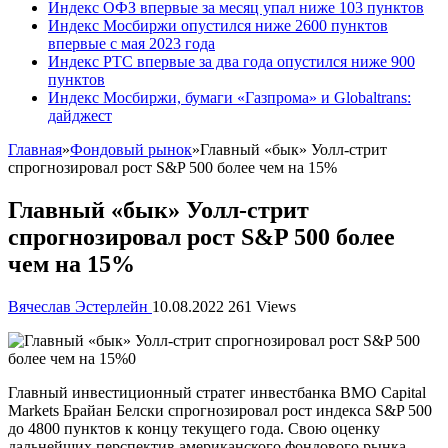
Индекс ОФЗ впервые за месяц упал ниже 103 пунктов
Индекс Мосбиржи опустился ниже 2600 пунктов
впервые с мая 2023 года
Индекс РТС впервые за два года опустился ниже 900
пунктов
Индекс Мосбиржи, бумаги «Газпрома» и Globaltrans:
дайджест
Главная
»
Фондовый рынок
»
Главный «бык» Уолл-стрит
спрогнозировал рост S&P 500 более чем на 15%
Главный «бык» Уолл-стрит
спрогнозировал рост S&P 500 более
чем на 15%
Вячеслав Эстерлейн
10.08.2022
261 Views
Главный инвестиционный стратег инвестбанка BMO Capital
Markets Брайан Белски спрогнозировал рост
индекса S&P 500
до 4800 пунктов к концу текущего года. Свою оценку
дальнейших перспектив американского фондового рынка