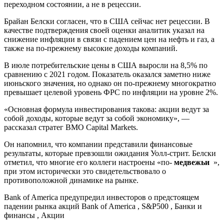
переходном состоянии, а не в рецессии.
Брайан Белски согласен, что в США сейчас нет рецессии. В
качестве подтверждения своей оценки аналитик указал на
снижение инфляции в связи с падением цен на нефть и газ, а
также на по-прежнему высокие доходы компаний.
В июле потребительские цены в США выросли на 8,5% по
сравнению с 2021 годом. Показатель оказался заметно ниже
июньского значения, но однако он по-прежнему многократно
превышает целевой уровень ФРС по инфляции на уровне 2%.
«Основная формула инвестирования такова: акции ведут за
собой доходы, которые ведут за собой экономику», —
рассказал стратег BMO Capital Markets.
Он напомнил, что компании представили финансовые
результаты, которые превзошли ожидания Уолл-стрит. Белски
отметил, что многие его коллеги настроены «по-
медвежьи
»,
при этом исторически это свидетельствовало о
противоположной динамике на рынке.
Bank of America предупредил инвесторов о предстоящем
падении рынка акций
Bank of America , S&P500 , Банки и
финансы , Акции