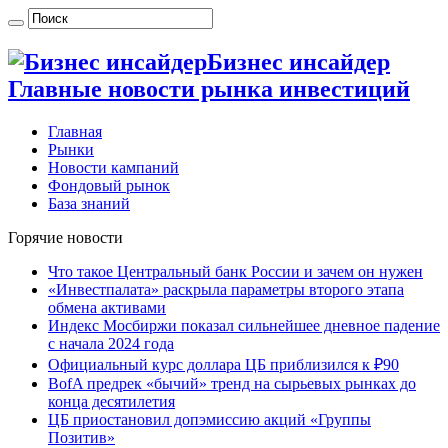
Бизнес инсайдер
Главные новости рынка инвестиций
Главная
Рынки
Новости кампаний
Фондовый рынок
База знаний
Горячие новости
Что такое Центральный банк России и зачем он нужен
«Инвестпалата» раскрыла параметры второго этапа
обмена активами
Индекс Мосбиржи показал сильнейшее дневное падение
с начала 2024 года
Официальный курс доллара ЦБ приблизился к ₽90
BofA предрек «бычий» тренд на сырьевых рынках до
конца десятилетия
ЦБ приостановил допэмиссию акций «Группы
Позитив»