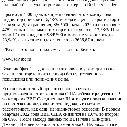
главный «бык» Уолл-стрит дал в интервью Business Insider.
Прогноз в 4800 пунктов предполагает, что к концу года
индикатор прибавит 16,43%, исходя из цены закрытия торгов
9 августа. Для сравнения, S&P 500 начал 2022 год на уровне
4781 пунктов, однако с тех пор индекс упал на 13,78%. При
этом 17 июня падение S&P 500 в моменте ускорилось до
23,94%, а значение индекса упало до 3636,87 пункта.
«Флэт — это новый подъем», — заявил Белски.
www.adv.rbc.ru
Боковик (флэт) — движение котировок в узком диапазоне в
течение определенного периода без существенного
повышения или понижения цены.
Его оптимистичный прогноз основывается на
предположении, что экономика США избежит
рецессии
. В
то же время ВВП Соединенных Штатов уже показал падение
на протяжении двух кварталов подряд, что можно
рассматривать как один из индикаторов рецессии. В первом
квартале 2022 года ВВП США снизился на 1,6%, во втором —
на 0,9%. После выхода данных по ВВП глава Минфина
Джанетт Йеллен заявила, что экономика США находится в