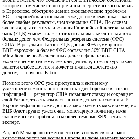
которое в том числе стало причиной энергетического кризиса
в Евросоюзе, обострило давние экономические проблемы
ЕС — европейская экономика уже долгое время показывает
более слабые результаты, чем экономика США. По словам
эксперта, для ее стимулирования Европейский центральный
банк (ЕЦБ) «напечатал» в относительном значении намного
больше денег, чем Федеральная резервная система (ФРС)
США. В результате баланс ЕЦБ достиг 80% суммарного
ВВП еврозоны, а баланс ФРС составляет 36% ВВП США.
«Чем больше необеспеченных денег в финансово-
экономической системе, тем они дешевле, то есть курс такой
валюты слабее других и может снижаться достаточно
долго», — пояснил Бабин.
Помимо этого ФРС уже приступила к активному
ужесточению монетарной политики для борьбы с высокой
инфляцией — регулятор США повышает ставку и сокращает
свой баланс, то есть изымает лишние деньги из системы. В
Европе инфляция тоже достигла многолетних максимумов, но
ЕЦБ будет трудно ужесточать монетарную политику из-за
экономических проблем, тем более темпами ФРС, считает
эксперт.
Андрей Мелащенко отметил, что не в пользу евро играют
возросшие риски рецессии в Европе на фоне энергетического