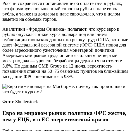
России сохраняется постановление об оплате газа в рублях,
что формирует повышенный спрос на рубли в паре евро/
рубль, а также на доллары в паре евро/доллар, что в целом
заметно на объемах торгов.
Аналитики «Фридом Финанса» полагают, что курс евро к
рублю опускался ниже курса доллара под влиянием
публикации июньских данных по рынку труда США, которые
дают Федеральной резервной системе (ФРС) США повод для
более агрессивного ужесточения монетарной политики.
Американский рынок труда остается сильным четвертый
месяц подряд — уровень безработицы держится на отметке
3,6%. По данным CME Group на 12 июля, вероятность
повышения ставки на 50–75 базисных пунктов на ближайшем
заседании ФРС оценивается в 93%.
Фото: Shutterstock
Евро на мировом рынке: политика ФРС жестче,
чем у ЕЦБ, и в ЕС энергетический кризис
Бабин отметил, что ухудшение геополитической обстановки,