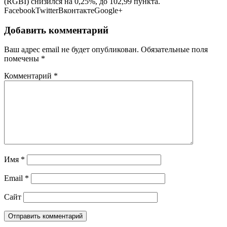
(RGBI) снизился на 0,25%, до 102,99 пункта.
FacebookTwitterВконтактеGoogle+
Добавить комментарий
Ваш адрес email не будет опубликован.
Обязательные поля
помечены
*
Комментарий
*
Имя
*
Email
*
Сайт