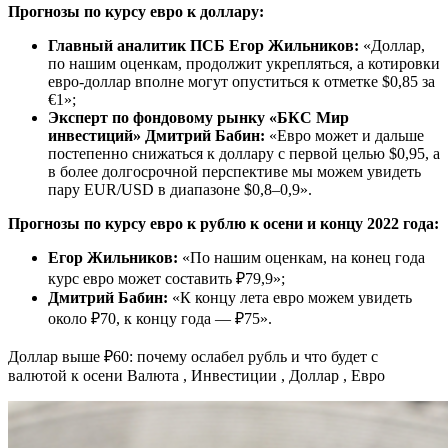
Прогнозы по курсу евро к доллару:
Главный аналитик ПСБ Егор Жильников:
«Доллар,
по нашим оценкам, продолжит укрепляться, а котировки
евро-доллар вполне могут опуститься к отметке $0,85 за
€1»;
Эксперт по фондовому рынку «БКС Мир
инвестиций» Дмитрий Бабин:
«Евро может и дальше
постепенно снижаться к доллару с первой целью $0,95, а
в более долгосрочной перспективе мы можем увидеть
пару EUR/USD в диапазоне $0,8–0,9».
Прогнозы по курсу евро к рублю к осени и концу 2022 года:
Егор Жильников:
«По нашим оценкам, на конец года
курс евро может составить ₽79,9»;
Дмитрий Бабин:
«К концу лета евро можем увидеть
около ₽70, к концу года — ₽75».
Доллар выше ₽60: почему ослабел рубль и что будет с
валютой к осени
Валюта , Инвестиции , Доллар , Евро