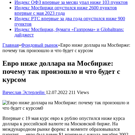
Индекс ОФЗ впервые за месяц упал ниже 103 пунктов
Индекс Мосбиржи опустился ниже 2600 пунктов
впервые с мая 2023 года
Индекс РТС впервые за два года опустился ниже 900
пунктов
Индекс Мосбиржи, бумаги «Газпрома» и Globaltrans:
дайджест
Главная
»
Фондовый рынок
»
Евро ниже доллара на Мосбирже:
почему так произошло и что будет с курсом
Евро ниже доллара на Мосбирже:
почему так произошло и что будет с
курсом
Вячеслав Эстерлейн
12.07.2022
211 Views
Впервые с 19 мая курс евро к рублю опустился ниже курса
доллара к российской валюте на
Московской бирже. На
международном рынке форекс в моменте образовывался
паритет — евро был равен $1 впервые с начала декабря 2002