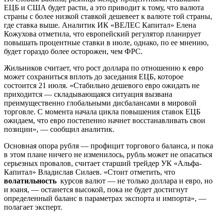
ЕЦБ и США будет расти, а это приводит к тому, что валюта
страны с более низкой ставкой дешевеет к валюте той страны,
где ставка выше. Аналитик ИК «ВЕЛЕС Капитал» Елена
Кожухова отметила, что европейский регулятор планирует
повышать процентные ставки в июле, однако, по ее мнению,
будет гораздо более осторожен, чем ФРС.
Жильников считает, что рост доллара по отношению к евро
может сохраниться вплоть до заседания ЕЦБ, которое
состоится 21 июля. «Стабильно дешевого евро ожидать не
приходится — складывающаяся ситуация вызвана
преимущественно глобальными дисбалансами в мировой
торговле. С момента начала цикла повышения ставок ЕЦБ
ожидаем, что евро постепенно начнет восстанавливать свои
позиции», — сообщил аналитик.
Основная опора рубля — профицит торгового баланса, и пока
в этом плане ничего не изменилось, рубль может не опасаться
серьезных провалов, считает старший трейдер УК «Альфа-
Капитал» Владислав Силаев. «Стоит отметить, что
волатильность
курсов валют — не только доллара и евро, но
и юаня, — останется высокой, пока не будет достигнут
определенный баланс в параметрах экспорта и импорта», —
полагает эксперт.