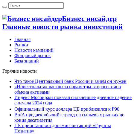
Бизнес инсайдер
Главные новости рынка инвестиций
Главная
Рынки
Новости кампаний
Фондовый рынок
База знаний
Горячие новости
Что такое Центральный банк России и зачем он нужен
«Инвестпалата» раскрыла параметры второго этапа
обмена активами
Индекс Мосбиржи показал сильнейшее дневное падение
с начала 2024 года
Официальный курс доллара ЦБ приблизился к ₽90
BofA предрек «бычий» тренд на сырьевых рынках до
конца десятилетия
ЦБ приостановил допэмиссию акций «Группы
Позитив»