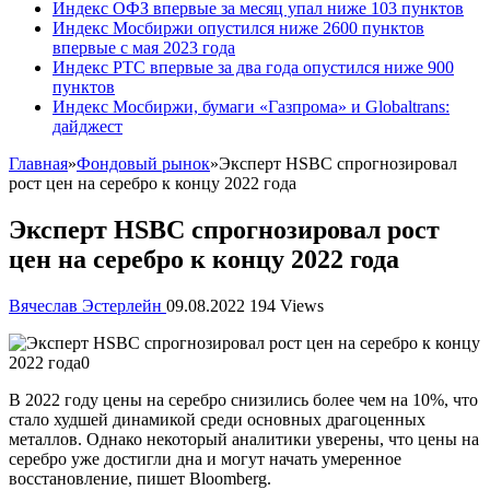
Индекс ОФЗ впервые за месяц упал ниже 103 пунктов
Индекс Мосбиржи опустился ниже 2600 пунктов
впервые с мая 2023 года
Индекс РТС впервые за два года опустился ниже 900
пунктов
Индекс Мосбиржи, бумаги «Газпрома» и Globaltrans:
дайджест
Главная
»
Фондовый рынок
»
Эксперт HSBC спрогнозировал
рост цен на серебро к концу 2022 года
Эксперт HSBC спрогнозировал рост
цен на серебро к концу 2022 года
Вячеслав Эстерлейн
09.08.2022
194 Views
В 2022 году цены на серебро снизились более чем на 10%, что
стало худшей динамикой среди
основных драгоценных
металлов. Однако некоторый аналитики уверены, что цены на
серебро уже достигли дна и могут начать умеренное
восстановление, пишет Bloomberg.