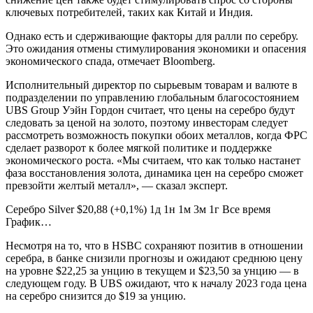
ключевых потребителей, таких как Китай и Индия.
Однако есть и сдерживающие факторы для ралли по серебру.
Это ожидания отмены стимулирования экономики и опасения
экономического спада, отмечает Bloomberg.
Исполнительный директор по сырьевым товарам и валюте в
подразделении по управлению глобальным благосостоянием
UBS Group Уэйн Гордон считает, что цены на серебро будут
следовать за ценой на золото, поэтому инвесторам следует
рассмотреть возможность покупки обоих металлов, когда ФРС
сделает разворот к более мягкой политике и поддержке
экономического роста. «Мы считаем, что как только настанет
фаза восстановления золота, динамика цен на серебро сможет
превзойти желтый металл», — сказал эксперт.
Серебро
Silver
$20,88
(+0,1%)
1д
1н
1м
3м
1г
Все время
График…
Несмотря на то, что в HSBC сохраняют позитив в отношении
серебра, в банке снизили прогнозы и ожидают среднюю цену
на уровне $22,25 за унцию в текущем и $23,50 за унцию — в
следующем году. В UBS ожидают, что к началу 2023 года цена
на серебро снизится до $19 за унцию.