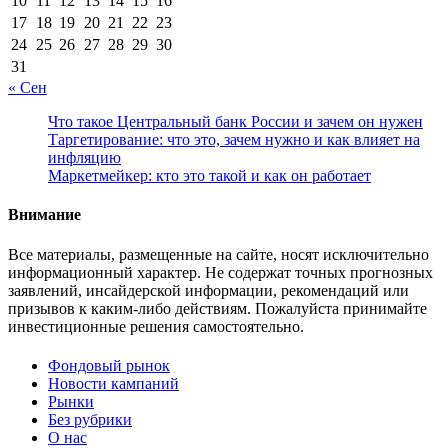
10
11
12
13
14
15
16
17
18
19
20
21
22
23
24
25
26
27
28
29
30
31
« Сен
Что такое Центральный банк России и зачем он нужен
Таргетирование: что это, зачем нужно и как влияет на
инфляцию
Маркетмейкер: кто это такой и как он работает
Внимание
Все материалы, размещенные на сайте, носят исключительно
информационный характер. Не содержат точных прогнозных
заявлений, инсайдерской информации, рекомендаций или
призывов к каким-либо действиям. Пожалуйста принимайте
инвестиционные решения самостоятельно.
Фондовый рынок
Новости кампаний
Рынки
Без рубрики
О нас