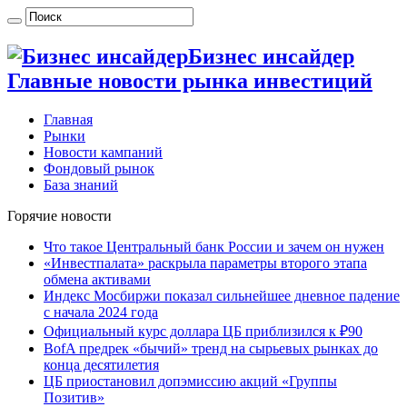
Бизнес инсайдер
Главные новости рынка инвестиций
Главная
Рынки
Новости кампаний
Фондовый рынок
База знаний
Горячие новости
Что такое Центральный банк России и зачем он нужен
«Инвестпалата» раскрыла параметры второго этапа
обмена активами
Индекс Мосбиржи показал сильнейшее дневное падение
с начала 2024 года
Официальный курс доллара ЦБ приблизился к ₽90
BofA предрек «бычий» тренд на сырьевых рынках до
конца десятилетия
ЦБ приостановил допэмиссию акций «Группы
Позитив»