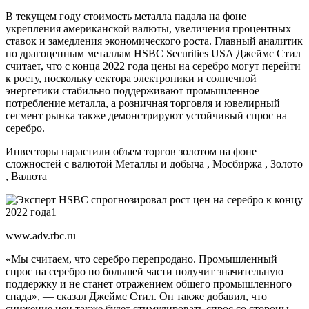
В текущем году стоимость металла падала на фоне
укрепления американской валюты, увеличения процентных
ставок и замедления экономического роста. Главный аналитик
по драгоценным металлам HSBC Securities USA Джеймс Стил
считает, что с конца 2022 года цены на серебро могут перейти
к росту, поскольку сектора электроники и солнечной
энергетики стабильно поддерживают промышленное
потребление металла, а розничная торговля и ювелирный
сегмент рынка также демонстрируют устойчивый спрос на
серебро.
Инвесторы нарастили объем торгов золотом на фоне
сложностей с валютой
Металлы и добыча , Мосбиржа , Золото
, Валюта
www.adv.rbc.ru
«Мы считаем, что серебро перепродано. Промышленный
спрос на серебро по большей части получит значительную
поддержку и не станет отражением общего промышленного
спада», — сказал Джеймс Стил. Он также добавил, что
снижение цен также будет стимулировать спрос со стороны