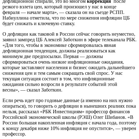
дефляционной спирали, это во многом
коррекция
после
резкого взлета цен, который произошел у нас в конце
февраля — начале марта», — сказала он на съезде РСПП.
Набиуллина отметила, что по мере снижения инфляции ЦБ
будет снижать и ключевую ставку.
О дефляции как таковой в России сейчас говорить неуместно,
заявил зампред ЦБ Алексей Заботкин в эфире телеканала РБК.
«Для того, чтобы в экономике сформировалась явная
дефляционная тенденция, должны реализоваться как
минимум две предпосылки. Первая — должны
сформироваться очень низкие инфляционные ожидания,
которые заставляют населения и бизнес ожидать дальнейшего
снижения цен и тем самым сокращать свой спрос. У нас
текущая ситуация состоит в том, что инфляционные
ожидания сильно возросли в результате событий этой
весны», — сказал Заботкин.
Если речь идет про годовые данные (а именно на них нужно
опираться), то говорить о дефляции в нынешних реалиях пока
нельзя, рассказал «РБК Инвестициям» профессор финансов
Российской экономической школы (РЭШ) Олег Шибанов. «В
России большая накопленная инфляция с начала года, поэтому
к концу декабря ниже 10% инфляция не опустится», — уверен
профессор.