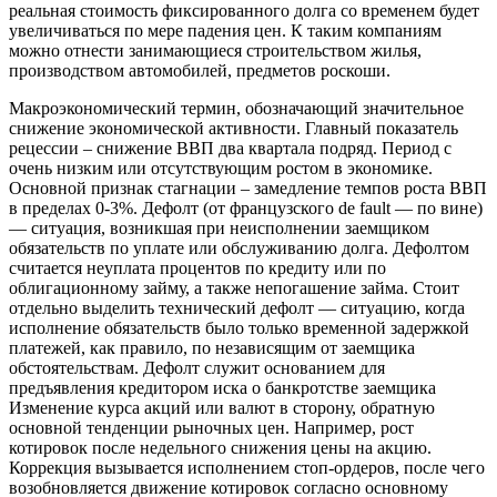
реальная стоимость фиксированного долга со временем будет
увеличиваться по мере падения цен. К таким компаниям
можно отнести занимающиеся строительством жилья,
производством автомобилей, предметов роскоши.
Макроэкономический термин, обозначающий значительное
снижение экономической активности. Главный показатель
рецессии – снижение ВВП два квартала подряд.
Период с
очень низким или отсутствующим ростом в экономике.
Основной признак стагнации – замедление темпов роста ВВП
в пределах 0-3%.
Дефолт (от французского de fault — по вине)
— ситуация, возникшая при неисполнении заемщиком
обязательств по уплате или обслуживанию долга. Дефолтом
считается неуплата процентов по кредиту или по
облигационному займу, а также непогашение займа. Стоит
отдельно выделить технический дефолт — ситуацию, когда
исполнение обязательств было только временной задержкой
платежей, как правило, по независящим от заемщика
обстоятельствам. Дефолт служит основанием для
предъявления кредитором иска о банкротстве заемщика
Изменение курса акций или валют в сторону, обратную
основной тенденции рыночных цен. Например, рост
котировок после недельного снижения цены на акцию.
Коррекция вызывается исполнением стоп-ордеров, после чего
возобновляется движение котировок согласно основному