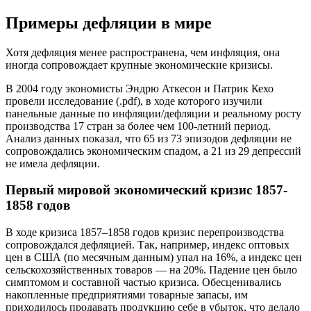
Примеры дефляции в мире
Хотя дефляция менее распространена, чем инфляция, она
иногда сопровождает крупные экономические кризисы.
В 2004 году экономисты Эндрю Аткесон и Патрик Кехо
провели исследование (.pdf), в ходе которого изучили
панельные данные по инфляции/дефляции и реальному росту
производства 17 стран за более чем 100-летний период.
Анализ данных показал, что 65 из 73 эпизодов дефляции не
сопровождались экономическим спадом, а 21 из 29 депрессий
не имела дефляции.
Первый мировой экономический кризис 1857-
1858 годов
В ходе кризиса 1857–1858 годов кризис перепроизводства
сопровождался дефляцией. Так, например, индекс оптовых
цен в США (по месячным данным) упал на 16%, а индекс цен
сельскохозяйственных товаров — на 20%. Падение цен было
симптомом и составной частью кризиса. Обесценивались
накопленные предприятиями товарные запасы, им
приходилось продавать продукцию себе в убыток, что делало