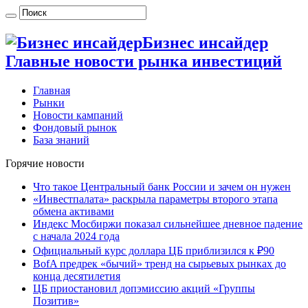
Бизнес инсайдер
Главные новости рынка инвестиций
Главная
Рынки
Новости кампаний
Фондовый рынок
База знаний
Горячие новости
Что такое Центральный банк России и зачем он нужен
«Инвестпалата» раскрыла параметры второго этапа
обмена активами
Индекс Мосбиржи показал сильнейшее дневное падение
с начала 2024 года
Официальный курс доллара ЦБ приблизился к ₽90
BofA предрек «бычий» тренд на сырьевых рынках до
конца десятилетия
ЦБ приостановил допэмиссию акций «Группы
Позитив»