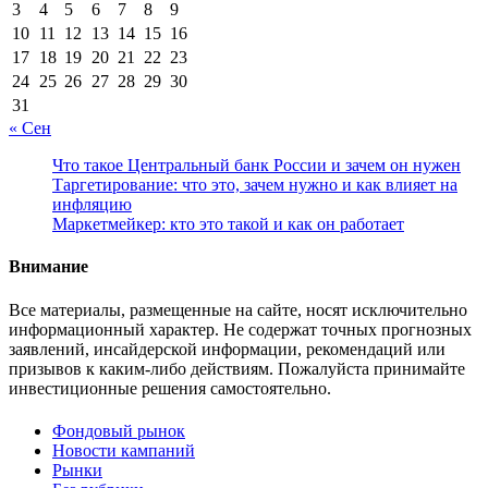
3
4
5
6
7
8
9
10
11
12
13
14
15
16
17
18
19
20
21
22
23
24
25
26
27
28
29
30
31
« Сен
Что такое Центральный банк России и зачем он нужен
Таргетирование: что это, зачем нужно и как влияет на
инфляцию
Маркетмейкер: кто это такой и как он работает
Внимание
Все материалы, размещенные на сайте, носят исключительно
информационный характер. Не содержат точных прогнозных
заявлений, инсайдерской информации, рекомендаций или
призывов к каким-либо действиям. Пожалуйста принимайте
инвестиционные решения самостоятельно.
Фондовый рынок
Новости кампаний
Рынки