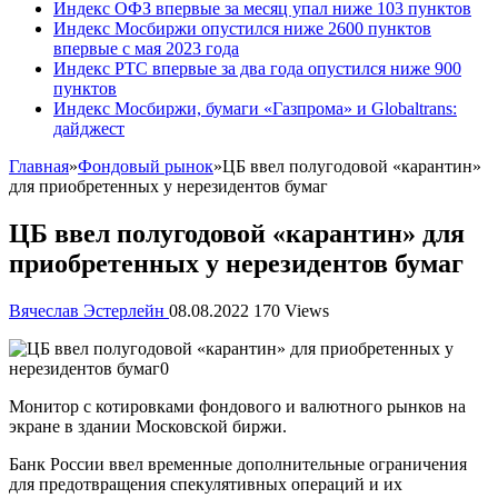
Индекс ОФЗ впервые за месяц упал ниже 103 пунктов
Индекс Мосбиржи опустился ниже 2600 пунктов
впервые с мая 2023 года
Индекс РТС впервые за два года опустился ниже 900
пунктов
Индекс Мосбиржи, бумаги «Газпрома» и Globaltrans:
дайджест
Главная
»
Фондовый рынок
»
ЦБ ввел полугодовой «карантин»
для приобретенных у нерезидентов бумаг
ЦБ ввел полугодовой «карантин» для
приобретенных у нерезидентов бумаг
Вячеслав Эстерлейн
08.08.2022
170 Views
Монитор с котировками фондового и валютного рынков на
экране в здании Московской биржи.
Банк России ввел временные дополнительные ограничения
для предотвращения спекулятивных операций и их