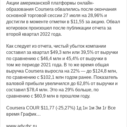
Акции американской платформы онлайн-
Индекс Мосбиржи, бумаги «Газпрома» и Globaltrans: дайджест
образования Coursera обвалились после окончания
основной
торговой сессии 27 июля на 28,96% и
достигли в моменте отметки в $11,55 за акцию. Обвал
котировок произошел после публикации отчета за
второй квартал 2022 года.
Как следует из отчета, чистый убыток компании
составил за квартал $49,3 млн или 39,5% от выручки
по сравнению с $46,4 млн и 45,4% от выручки в
том же периоде 2021 года. В то же время общая
выручка Coursera выросла на 22% — до $124,8 млн,
по сравнению с $102,1 млн годом ранее. Показатель
валовой прибыли увеличился до 62,8% от выручки и
составил $78,4 млн. Это на 29% больше, по
сравнению с $60,9 млн в прошлом году.
Coursera
COUR
$11,77
(-25,27%)
1д
1н
1м
3м
1г
Все
время
График…
www.adv.rbc.ru