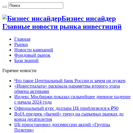
Бизнес инсайдер
Главные новости рынка инвестиций
Главная
Рынки
Новости кампаний
Фондовый рынок
База знаний
Горячие новости
Что такое Центральный банк России и зачем он нужен
«Инвестпалата» раскрыла параметры второго этапа
обмена активами
Индекс Мосбиржи показал сильнейшее дневное падение
с начала 2024 года
Официальный курс доллара ЦБ приблизился к ₽90
BofA предрек «бычий» тренд на сырьевых рынках до
конца десятилетия
ЦБ приостановил допэмиссию акций «Группы
Позитив»