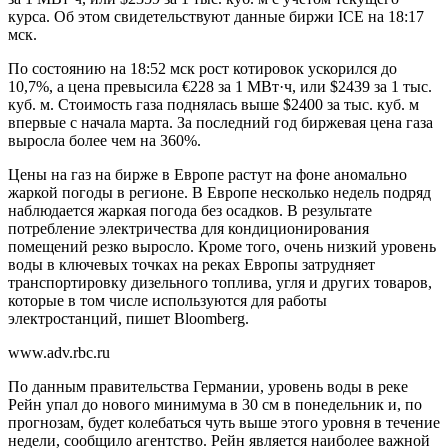
курса. Об этом свидетельствуют данные биржи ICE на 18:17
мск.
По состоянию на 18:52 мск рост котировок ускорился до
10,7%, а цена превысила €228 за 1 МВт·ч, или $2439 за 1 тыс.
куб. м. Стоимость газа поднялась выше $2400 за тыс. куб. м
впервые с начала марта. За последний год биржевая цена газа
выросла более чем на 360%.
Цены на газ на бирже в Европе растут на фоне аномально
жаркой погоды в регионе. В Европе несколько недель подряд
наблюдается жаркая погода без осадков. В результате
потребление электричества для кондиционирования
помещений резко выросло. Кроме того, очень низкий уровень
воды в ключевых точках на реках Европы затрудняет
транспортировку дизельного топлива, угля и других товаров,
которые в том числе используются для работы
электростанций, пишет Bloomberg.
www.adv.rbc.ru
По данным правительства Германии, уровень воды в реке
Рейн упал до нового минимума в 30 см в понедельник и, по
прогнозам, будет колебаться чуть выше этого уровня в течение
недели, сообщило агентство. Рейн является наиболее важной