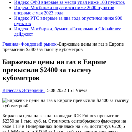
Индекс ОФЗ впервые за месяц упал ниже 103 пунктов
Индекс Мосбиржи опустился ниже 2600 пунктов
впервые с мая 2023 года
Индекс РТС впервые за два года опустился ниже 900
пунктов
Индекс Мосбиржи, бумаги «Газпрома» и Globaltrans:
дайджест
Главная
»
Фондовый рынок
»
Биржевые цены на газ в Европе
превысили $2400 за тысячу кубометров
Биржевые цены на газ в Европе
превысили $2400 за тысячу
кубометров
Вячеслав Эстерлейн
15.08.2022
151 Views
Биржевая цена на газ на площадке ICE Futures превысили
$2350 за 1 тыс. куб. м. Стоимость сентябрьского
фьючерса на
хабе TTF в Нидерландах поднялась на 7%, достигнув €220,5
за 1 МВт·ч, или $2359 за 1 тыс. куб. м с учетом текущего