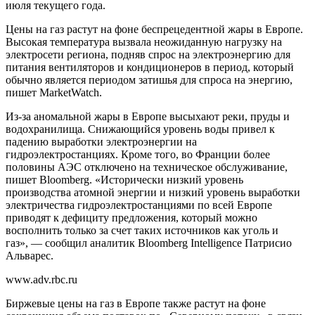
июля текущего года.
Цены на газ растут на фоне беспрецедентной жары в Европе.
Высокая температура вызвала неожиданную нагрузку на
электросети региона, подняв спрос на электроэнергию для
питания вентиляторов и кондиционеров в период, который
обычно является периодом затишья для спроса на энергию,
пишет MarketWatch.
Из-за аномальной жары в Европе высыхают реки, пруды и
водохранилища. Снижающийся уровень воды привел к
падению выработки электроэнергии на
гидроэлектростанциях. Кроме того, во Франции более
половины АЭС отключено на техническое обслуживание,
пишет Bloomberg. «Исторически низкий уровень
производства атомной энергии и низкий уровень выработки
электричества гидроэлектростанциями по всей Европе
приводят к дефициту предложения, который можно
восполнить только за счет таких источников как уголь и
газ», — сообщил аналитик Bloomberg Intelligence Патрисио
Альварес.
www.adv.rbc.ru
Биржевые цены на газ в Европе также растут на фоне