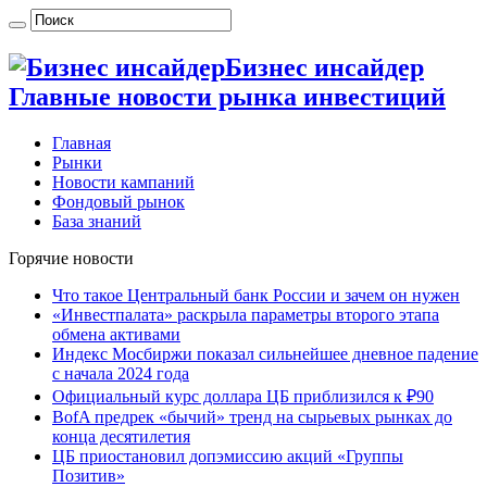
Бизнес инсайдер
Главные новости рынка инвестиций
Главная
Рынки
Новости кампаний
Фондовый рынок
База знаний
Горячие новости
Что такое Центральный банк России и зачем он нужен
«Инвестпалата» раскрыла параметры второго этапа
обмена активами
Индекс Мосбиржи показал сильнейшее дневное падение
с начала 2024 года
Официальный курс доллара ЦБ приблизился к ₽90
BofA предрек «бычий» тренд на сырьевых рынках до
конца десятилетия
ЦБ приостановил допэмиссию акций «Группы
Позитив»