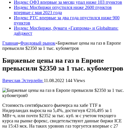
Индекс ОФЗ впервые за месяц упал ниже 103 пунктов
Индекс Мосбиржи опустился ниже 2600 пунктов
впервые с мая 2023 года
Индекс РТС впервые за два года опустился ниже 900
пунктов
Индекс Мосбиржи, бумаги «Газпрома» и Globaltrans:
дайджест
Главная
»
Фондовый рынок
»
Биржевые цены на газ в Европе
превысили $2350 за 1 тыс. кубометров
Биржевые цены на газ в Европе
превысили $2350 за 1 тыс. кубометров
Вячеслав Эстерлейн
11.08.2022
144 Views
Стоимость сентябрьского фьючерса на хабе TTF в
Нидерландах выросла на 5,4%, достигнув €216,495
за 1
МВт·ч, или почти $2352 за тыс. куб. м с учетом текущего
курса на рынке форекс, свидетельствуют данные биржи ICE
на 15:43 мск. На таких уровнях газ торгуется впервые с 27