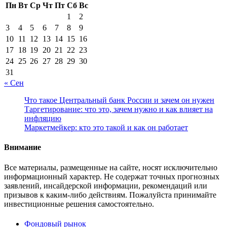
Пн
Вт
Ср
Чт
Пт
Сб
Вс
1
2
3
4
5
6
7
8
9
10
11
12
13
14
15
16
17
18
19
20
21
22
23
24
25
26
27
28
29
30
31
« Сен
Что такое Центральный банк России и зачем он нужен
Таргетирование: что это, зачем нужно и как влияет на
инфляцию
Маркетмейкер: кто это такой и как он работает
Внимание
Все материалы, размещенные на сайте, носят исключительно
информационный характер. Не содержат точных прогнозных
заявлений, инсайдерской информации, рекомендаций или
призывов к каким-либо действиям. Пожалуйста принимайте
инвестиционные решения самостоятельно.
Фондовый рынок