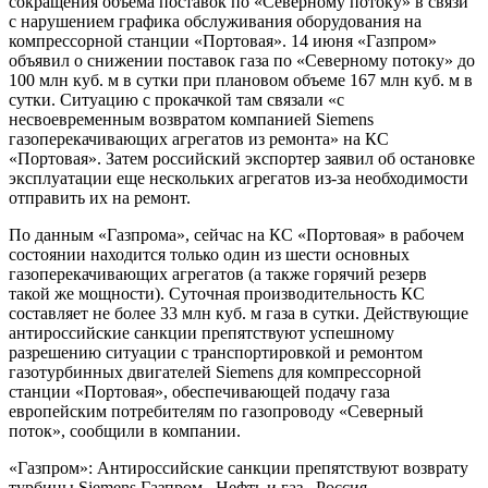
сокращения объема поставок по «Северному потоку» в связи
с нарушением графика обслуживания оборудования на
компрессорной станции «Портовая». 14 июня «Газпром»
объявил о снижении поставок газа по «Северному потоку» до
100 млн куб. м в сутки при плановом объеме 167 млн куб. м в
сутки. Ситуацию с прокачкой там связали «с
несвоевременным возвратом компанией Siemens
газоперекачивающих агрегатов из ремонта» на КС
«Портовая». Затем российский экспортер заявил об остановке
эксплуатации еще нескольких агрегатов из-за необходимости
отправить их на ремонт.
По данным «Газпрома», сейчас на КС «Портовая» в рабочем
состоянии находится только один из шести основных
газоперекачивающих агрегатов (а также горячий резерв
такой же мощности). Суточная производительность КС
составляет не более 33 млн куб. м газа в сутки. Действующие
антироссийские санкции препятствуют успешному
разрешению ситуации с транспортировкой и ремонтом
газотурбинных двигателей Siemens для компрессорной
станции «Портовая», обеспечивающей подачу газа
европейским потребителям по газопроводу «Северный
поток», сообщили в компании.
«Газпром»: Антироссийские санкции препятствуют возврату
турбины Siemens
Газпром , Нефть и газ , Россия