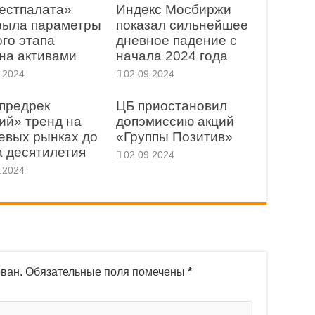
естпалата»
Индекс Мосбиржи
рыла параметры
показал сильнейшее
ого этапа
дневное падение с
на активами
начала 2024 года
.2024
02.09.2024
 предрек
ЦБ приостановил
ий» тренд на
допэмиссию акций
евых рынках до
«Группы Позитив»
а десятилетия
02.09.2024
.2024
ован.
Обязательные поля помечены
*