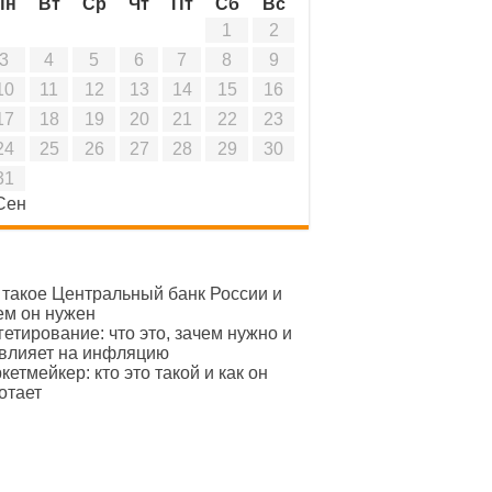
Пн
Вт
Ср
Чт
Пт
Сб
Вс
1
2
3
4
5
6
7
8
9
10
11
12
13
14
15
16
17
18
19
20
21
22
23
24
25
26
27
28
29
30
31
Сен
 такое Центральный банк России и
ем он нужен
гетирование: что это, зачем нужно и
 влияет на инфляцию
кетмейкер: кто это такой и как он
отает