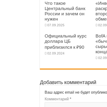
Что такое
«Инв
Центральный банк
раск
России и зачем он
втор
нужен
обме
07.09.2025
02.09
Официальный курс
BofA
доллара ЦБ
«быч
сырь
приблизился к ₽90
конц
02.09.2024
02.09
Добавить комментарий
Ваш адрес email не будет опублик
Комментарий
*