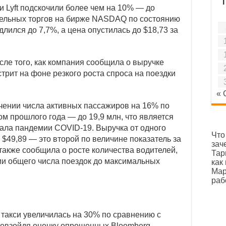
ервые за два года опустился ниже 900 пунктов
и Lyft подскочили более чем на 10% — до
ельных торгов на бирже NASDAQ по состоянию
жи, бумаги «Газпрома» и Globaltrans: дайджест
едлился до 7,7%, а цена опустилась до $18,73 за
осле того, как компания сообщила о выручке
рит на фоне резкого роста спроса на поездки
« 
ичении числа активных пассажиров на 16% по
м прошлого года — до 19,9 млн, что является
ала пандемии COVID-19. Выручка от одного
Что
 $49,89 — это второй по величине показатель за
зач
также сообщила о росте количества водителей,
Тар
ии общего числа поездок до максимальных
как
Мар
раб
 такси увеличилась на 30% по сравнению с
ревзойдя оценку опрошенных Bloomberg