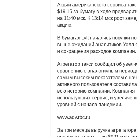
Индекс РТС вп
Акции американского сервиса такс
$19,15 за бумагу в ходе
предварит
Индекс Мосбир
на 11:40 мск. К 13:14 мск рост зам
акцию.
В бумагах Lyft начались покупки п
выше ожиданий аналитиков Уолл-ст
и сокращения расходов компании.
Агрегатор такси сообщил об увел
сравнению с аналогичным периодо
самым высоким показателем с нач
активного пользователя составила
всю историю компании. Компания 
использующих сервис, и увеличен
уровней с начала пандемии.
www.adv.rbc.ru
За три месяца выручка агрегатора
прошлым годом — до $991 млн, п