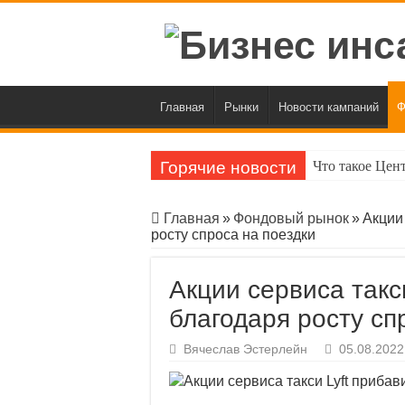
Главная
Рынки
Новости кампаний
Ф
Горячие новости
Что такое Цен
«Инвестпалата
Главная
»
Фондовый рынок
»
Акции
Индекс Мосбир
росту спроса на поездки
Официальный к
Акции сервиса такс
BofA предрек 
благодаря росту сп
ЦБ приостано
Вячеслав Эстерлейн
05.08.2022
Индекс ОФЗ вп
Индекс Мосбир