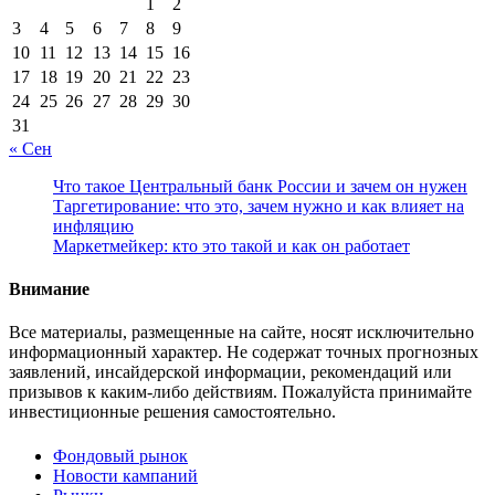
1
2
3
4
5
6
7
8
9
10
11
12
13
14
15
16
17
18
19
20
21
22
23
24
25
26
27
28
29
30
31
« Сен
Что такое Центральный банк России и зачем он нужен
Таргетирование: что это, зачем нужно и как влияет на
инфляцию
Маркетмейкер: кто это такой и как он работает
Внимание
Все материалы, размещенные на сайте, носят исключительно
информационный характер. Не содержат точных прогнозных
заявлений, инсайдерской информации, рекомендаций или
призывов к каким-либо действиям. Пожалуйста принимайте
инвестиционные решения самостоятельно.
Фондовый рынок
Новости кампаний