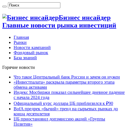
Бизнес инсайдер
Главные новости рынка инвестиций
Главная
Рынки
Новости кампаний
Фондовый рынок
База знаний
Горячие новости
Что такое Центральный банк России и зачем он нужен
«Инвестпалата» раскрыла параметры второго этапа
обмена активами
Индекс Мосбиржи показал сильнейшее дневное падение
с начала 2024 года
Официальный курс доллара ЦБ приблизился к ₽90
BofA предрек «бычий» тренд на сырьевых рынках до
конца десятилетия
ЦБ приостановил допэмиссию акций «Группы
Позитив»