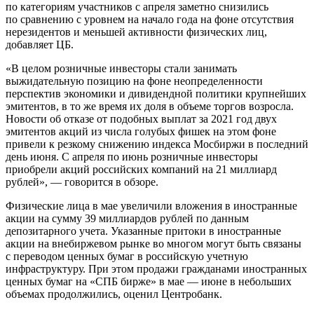
по категориям участников с апреля заметно снизились
по сравнению с уровнем на начало года на фоне отсутствия
нерезидентов и меньшей активности физических лиц,
добавляет ЦБ.
«В целом розничные инвесторы стали занимать
выжидательную позицию на фоне неопределенности
перспектив экономики и дивидендной политики крупнейших
эмитентов, в то же время их доля в объеме торгов возросла.
Новости об отказе от подобных выплат за 2021 год двух
эмитентов акций из числа голубых фишек на этом фоне
привели к резкому снижению индекса Мосбиржи в последний
день июня. С апреля по июнь розничные инвесторы
приобрели акций российских компаний на 21 миллиард
рублей», — говорится в обзоре.
Физические лица в мае увеличили вложения в иностранные
акции на сумму 39 миллиардов рублей по данным
депозитарного учета. Указанные притоки в иностранные
акции на внебиржевом рынке во многом могут быть связаны
с переводом ценных бумаг в российскую учетную
инфраструктуру. При этом продажи гражданами иностранных
ценных бумаг на «СПБ бирже» в мае — июне в небольших
объемах продолжились, оценил Центробанк.