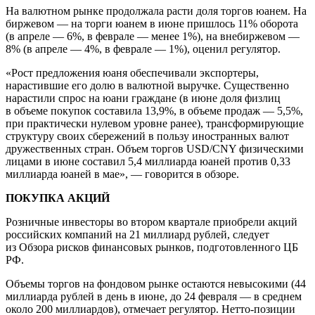
На валютном рынке продолжала расти доля торгов юанем. На
биржевом — на торги юанем в июне пришлось 11% оборота
(в апреле — 6%, в феврале — менее 1%), на внебиржевом —
8% (в апреле — 4%, в феврале — 1%), оценил регулятор.
«Рост предложения юаня обеспечивали экспортеры,
нарастившие его долю в валютной выручке. Существенно
нарастили спрос на юани граждане (в июне доля физлиц
в объеме покупок составила 13,9%, в объеме продаж — 5,5%,
при практически нулевом уровне ранее), трансформирующие
структуру своих сбережений в пользу иностранных валют
дружественных стран. Объем торгов USD/CNY физическими
лицами в июне составил 5,4 миллиарда юаней против 0,33
миллиарда юаней в мае», — говорится в обзоре.
ПОКУПКА АКЦИЙ
Розничные инвесторы во втором квартале приобрели акций
российских компаний на 21 миллиард рублей, следует
из Обзора рисков финансовых рынков, подготовленного ЦБ
РФ.
Объемы торгов на фондовом рынке остаются невысокими (44
миллиарда рублей в день в июне, до 24 февраля — в среднем
около 200 миллиардов), отмечает регулятор. Нетто-позиции