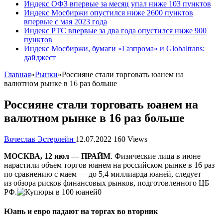
Индекс ОФЗ впервые за месяц упал ниже 103 пунктов
Индекс Мосбиржи опустился ниже 2600 пунктов
впервые с мая 2023 года
Индекс РТС впервые за два года опустился ниже 900
пунктов
Индекс Мосбиржи, бумаги «Газпрома» и Globaltrans:
дайджест
Главная
»
Рынки
»
Россияне стали торговать юанем на
валютном рынке в 16 раз больше
Россияне стали торговать юанем на
валютном рынке в 16 раз больше
Вячеслав Эстерлейн
12.07.2022
160 Views
МОСКВА, 12 июл — ПРАЙМ
. Физические лица в июне
нарастили объем торгов юанем на российском рынке в 16 раз
по сравнению с маем — до 5,4 миллиарда юаней, следует
из обзора рисков финансовых рынков, подготовленного ЦБ
РФ.
Юань и евро падают на торгах во вторник