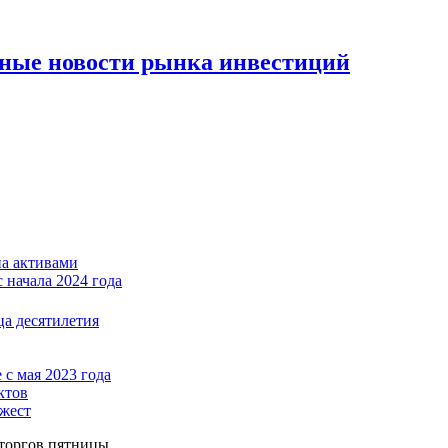
вные новости рынка инвестиций
на активами
 начала 2024 года
ца десятилетия
с мая 2023 года
ктов
джест
 торгов пятницы