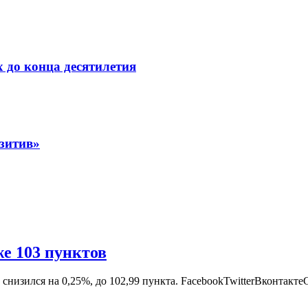
 до конца десятилетия
зитив»
е 103 пунктов
низился на 0,25%, до 102,99 пункта. FacebookTwitterВконтакте