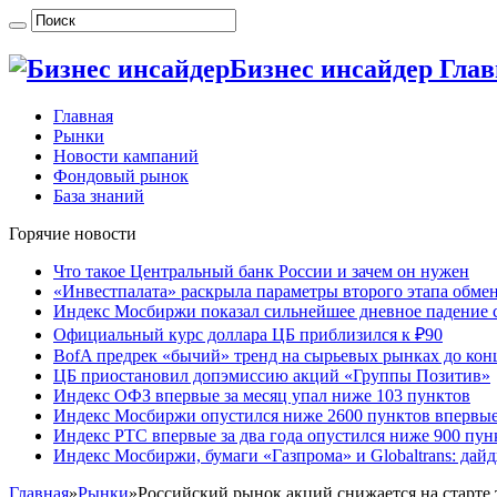
Бизнес инсайдер Гла
Главная
Рынки
Новости кампаний
Фондовый рынок
База знаний
Горячие новости
Что такое Центральный банк России и зачем он нужен
«Инвестпалата» раскрыла параметры второго этапа обме
Индекс Мосбиржи показал сильнейшее дневное падение с
Официальный курс доллара ЦБ приблизился к ₽90
BofA предрек «бычий» тренд на сырьевых рынках до кон
ЦБ приостановил допэмиссию акций «Группы Позитив»
Индекс ОФЗ впервые за месяц упал ниже 103 пунктов
Индекс Мосбиржи опустился ниже 2600 пунктов впервые 
Индекс РТС впервые за два года опустился ниже 900 пун
Индекс Мосбиржи, бумаги «Газпрома» и Globaltrans: дай
Главная
»
Рынки
»
Российский рынок акций снижается на старте