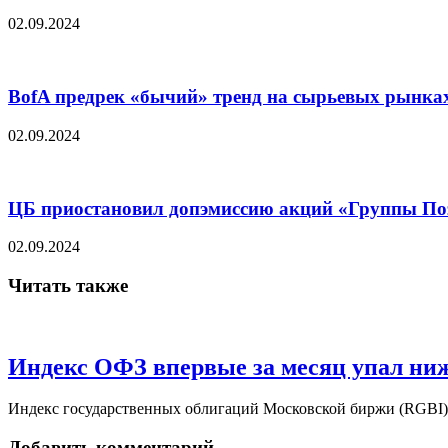
02.09.2024
BofA предрек «бычий» тренд на сырьевых рынках
02.09.2024
ЦБ приостановил допэмиссию акций «Группы По
02.09.2024
Читать также
Индекс ОФЗ впервые за месяц упал ниж
Индекс государственных облигаций Московской биржи (RGBI) с
Добавить комментарий