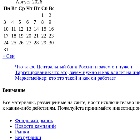
Август 2026
Пн
Вт
Ср
Чт
Пт
Сб
Вс
1
2
3
4
5
6
7
8
9
10
11
12
13
14
15
16
17
18
19
20
21
22
23
24
25
26
27
28
29
30
31
« Сен
Что такое Центральный банк России и зачем он нужен
Таргетирование: что это, зачем нужно и как влияет на и
Маркетмейкер: кто это такой и как он работает
Внимание
Все материалы, размещенные на сайте, носят исключительно 
к каким-либо действиям. Пожалуйста принимайте инвестицион
Фондовый рынок
Новости кампаний
Рынки
Без рубрики