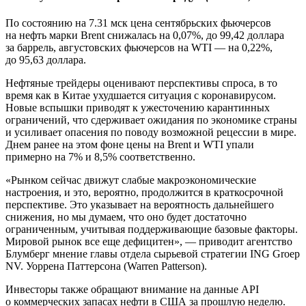
По состоянию на 7.31 мск цена сентябрьских фьючерсов
на нефть марки Brent снижалась на 0,07%, до 99,42 доллара
за баррель, августовских фьючерсов на WTI — на 0,22%,
до 95,63 доллара.
Нефтяные трейдеры оценивают перспективы спроса, в то
время как в Китае ухудшается ситуация с коронавирусом.
Новые вспышки приводят к ужесточению карантинных
ограничений, что сдерживает ожидания по экономике страны
и усиливает опасения по поводу возможной рецессии в мире.
Днем ранее на этом фоне цены на Brent и WTI упали
примерно на 7% и 8,5% соответственно.
«Рынком сейчас движут слабые макроэкономические
настроения, и это, вероятно, продолжится в краткосрочной
перспективе. Это указывает на вероятность дальнейшего
снижения, но мы думаем, что оно будет достаточно
ограниченным, учитывая поддерживающие базовые факторы.
Мировой рынок все еще дефицитен», — приводит агентство
Блумберг мнение главы отдела сырьевой стратегии ING Groep
NV. Уоррена Паттерсона (Warren Patterson).
Инвесторы также обращают внимание на данные API
о коммерческих запасах нефти в США за прошлую неделю.