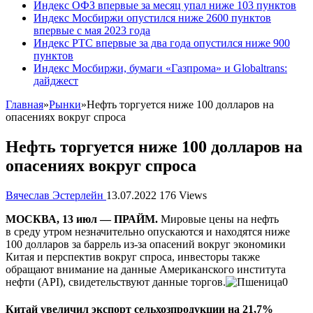
Индекс ОФЗ впервые за месяц упал ниже 103 пунктов
Индекс Мосбиржи опустился ниже 2600 пунктов
впервые с мая 2023 года
Индекс РТС впервые за два года опустился ниже 900
пунктов
Индекс Мосбиржи, бумаги «Газпрома» и Globaltrans:
дайджест
Главная
»
Рынки
»
Нефть торгуется ниже 100 долларов на
опасениях вокруг спроса
Нефть торгуется ниже 100 долларов на
опасениях вокруг спроса
Вячеслав Эстерлейн
13.07.2022
176 Views
МОСКВА, 13 июл — ПРАЙМ.
Мировые цены на нефть
в среду утром незначительно опускаются и находятся ниже
100 долларов за баррель из-за опасений вокруг экономики
Китая и перспектив вокруг спроса, инвесторы также
обращают внимание на данные Американского института
нефти (API), свидетельствуют данные торгов.
Китай увеличил экспорт сельхозпродукции на 21,7%