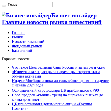
Бизнес инсайдер
Главные новости рынка инвестиций
Главная
Рынки
Новости кампаний
Фондовый рынок
База знаний
Горячие новости
Что такое Центральный банк России и зачем он нужен
«Инвестпалата» раскрыла параметры второго этапа
обмена активами
Индекс Мосбиржи показал сильнейшее дневное падение
с начала 2024 года
Официальный курс доллара ЦБ приблизился к ₽90
BofA предрек «бычий» тренд на сырьевых рынках до
конца десятилетия
ЦБ приостановил допэмиссию акций «Группы
Позитив»