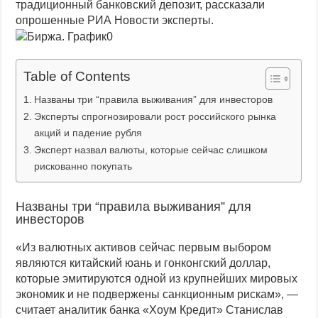
традиционный банковский депозит, рассказали
Индекс Мосбиржи, бумаги «Газпрома» и Globaltrans: дайджест
опрошенные РИА Новости эксперты.
Table of Contents
Названы три “правила выживания” для инвесторов
Эксперты спрогнозировали рост российского рынка
акций и падение рубля
Эксперт назвал валюты, которые сейчас слишком
рискованно покупать
Названы три “правила выживания” для
инвесторов
«Из валютных активов сейчас первым выбором
являются китайский юань и гонконгский доллар,
которые эмитируются одной из крупнейших мировых
экономик и не подвержены санкционным рискам», —
считает аналитик банка «Хоум Кредит» Станислав