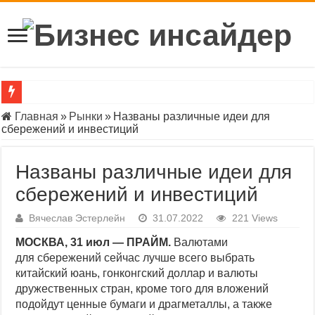
Что такое Центральный банк России и зачем он нужен
Главная
»
Рынки
»
Названы различные идеи для
сбережений и инвестиций
«Инвестпалата» раскрыла параметры второго этапа обмена ак
Индекс Мосбиржи показал сильнейшее дневное падение с нача
Названы различные идеи для
Официальный курс доллара ЦБ приблизился к ₽90
сбережений и инвестиций
BofA предрек «бычий» тренд на сырьевых рынках до конца де
Вячеслав Эстерлейн
31.07.2022
221 Views
ЦБ приостановил допэмиссию акций «Группы Позитив»
МОСКВА, 31 июл — ПРАЙМ.
Валютами
для сбережений сейчас лучше всего выбрать
Индекс ОФЗ впервые за месяц упал ниже 103 пунктов
китайский юань, гонконгский доллар и валюты
Индекс Мосбиржи опустился ниже 2600 пунктов впервые с мая
дружественных стран, кроме того для вложений
подойдут ценные бумаги и драгметаллы, а также
Индекс РТС впервые за два года опустился ниже 900 пунктов