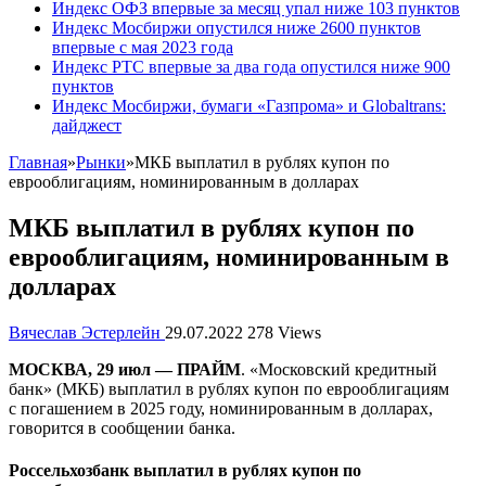
Индекс ОФЗ впервые за месяц упал ниже 103 пунктов
Индекс Мосбиржи опустился ниже 2600 пунктов
впервые с мая 2023 года
Индекс РТС впервые за два года опустился ниже 900
пунктов
Индекс Мосбиржи, бумаги «Газпрома» и Globaltrans:
дайджест
Главная
»
Рынки
»
МКБ выплатил в рублях купон по
еврооблигациям, номинированным в долларах
МКБ выплатил в рублях купон по
еврооблигациям, номинированным в
долларах
Вячеслав Эстерлейн
29.07.2022
278 Views
МОСКВА, 29 июл — ПРАЙМ
. «Московский кредитный
банк» (МКБ) выплатил в рублях купон по еврооблигациям
с погашением в 2025 году, номинированным в долларах,
говорится в сообщении банка.
Россельхозбанк выплатил в рублях купон по