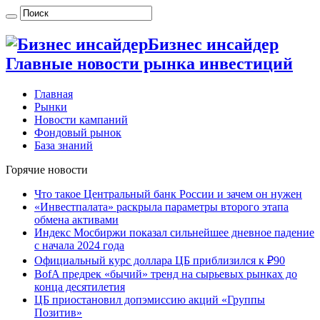
Бизнес инсайдер
Главные новости рынка инвестиций
Главная
Рынки
Новости кампаний
Фондовый рынок
База знаний
Горячие новости
Что такое Центральный банк России и зачем он нужен
«Инвестпалата» раскрыла параметры второго этапа
обмена активами
Индекс Мосбиржи показал сильнейшее дневное падение
с начала 2024 года
Официальный курс доллара ЦБ приблизился к ₽90
BofA предрек «бычий» тренд на сырьевых рынках до
конца десятилетия
ЦБ приостановил допэмиссию акций «Группы
Позитив»