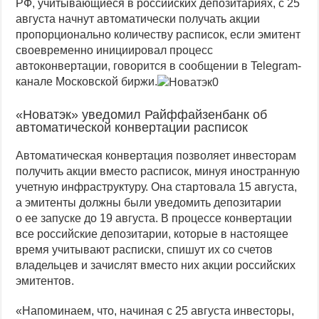
РФ, учитывающиеся в российских депозитариях, с 25
Индекс Мосбиржи, бумаги «Газпрома» и Globaltrans: дайджест
августа начнут автоматически получать акции
пропорционально количеству расписок, если эмитент
своевременно инициировал процесс
автоконвертации, говорится в сообщении в Telegram-
канале Московской биржи.
«Новатэк» уведомил Райффайзенбанк об
автоматической конвертации расписок
Автоматическая конвертация позволяет инвесторам
получить акции вместо расписок, минуя иностранную
учетную инфраструктуру. Она стартовала 15 августа,
а эмитенты должны были уведомить депозитарии
о ее запуске до 19 августа. В процессе конвертации
все российские депозитарии, которые в настоящее
время учитывают расписки, спишут их со счетов
владельцев и зачислят вместо них акции российских
эмитентов.
«Напоминаем, что, начиная с 25 августа инвесторы,