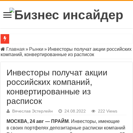
Что такое Центральный банк России и зачем он нужен
Главная
»
Рынки
»
Инвесторы получат акции российских
компаний, конвертированные из расписок
«Инвестпалата» раскрыла параметры второго этапа обмена ак
Индекс Мосбиржи показал сильнейшее дневное падение с нача
Инвесторы получат акции
Официальный курс доллара ЦБ приблизился к ₽90
российских компаний,
конвертированные из
BofA предрек «бычий» тренд на сырьевых рынках до конца де
расписок
ЦБ приостановил допэмиссию акций «Группы Позитив»
Индекс ОФЗ впервые за месяц упал ниже 103 пунктов
Вячеслав Эстерлейн
24.08.2022
222 Views
Индекс Мосбиржи опустился ниже 2600 пунктов впервые с мая
МОСКВА, 24 авг — ПРАЙМ
. Инвесторы, имеющие
в своих портфелях депозитарные расписки компаний
Индекс РТС впервые за два года опустился ниже 900 пунктов