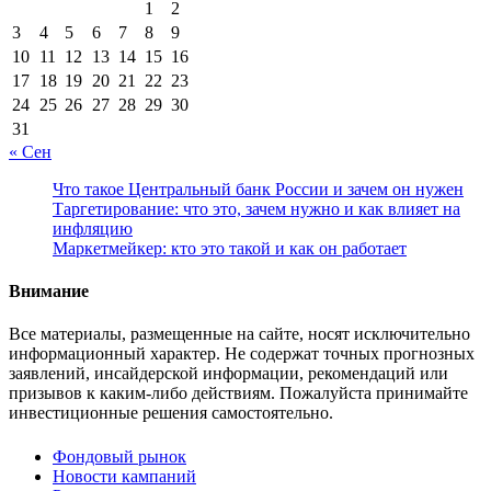
1
2
3
4
5
6
7
8
9
10
11
12
13
14
15
16
17
18
19
20
21
22
23
24
25
26
27
28
29
30
31
« Сен
Что такое Центральный банк России и зачем он нужен
Таргетирование: что это, зачем нужно и как влияет на
инфляцию
Маркетмейкер: кто это такой и как он работает
Внимание
Все материалы, размещенные на сайте, носят исключительно
информационный характер. Не содержат точных прогнозных
заявлений, инсайдерской информации, рекомендаций или
призывов к каким-либо действиям. Пожалуйста принимайте
инвестиционные решения самостоятельно.
Фондовый рынок
Новости кампаний