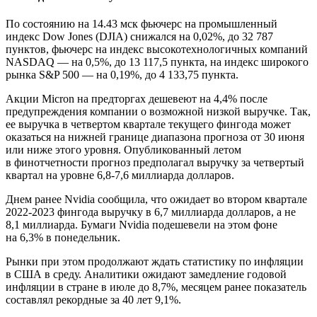
По состоянию на 14.43 мск фьючерс на промышленный
индекс Dow Jones (DJIA) снижался на 0,02%, до 32 787
пунктов, фьючерс на индекс высокотехнологичных компаний
NASDAQ — на 0,5%, до 13 117,5 пункта, на индекс широкого
рынка S&P 500 — на 0,19%, до 4 133,75 пункта.
Акции Micron на предторгах дешевеют на 4,4% после
предупреждения компании о возможной низкой выручке. Так,
ее выручка в четвертом квартале текущего фингода может
оказаться на нижней границе диапазона прогноза от 30 июня
или ниже этого уровня. Опубликованный летом
в финотчетности прогноз предполагал выручку за четвертый
квартал на уровне 6,8-7,6 миллиарда долларов.
Днем ранее Nvidia сообщила, что ожидает во втором квартале
2022-2023 фингода выручку в 6,7 миллиарда долларов, а не
8,1 миллиарда. Бумаги Nvidia подешевели на этом фоне
на 6,3% в понедельник.
Рынки при этом продолжают ждать статистику по инфляции
в США в среду. Аналитики ожидают замедление годовой
инфляции в стране в июле до 8,7%, месяцем ранее показатель
составлял рекордные за 40 лет 9,1%.