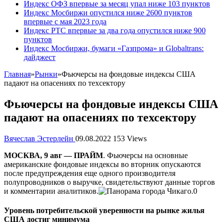
Индекс ОФЗ впервые за месяц упал ниже 103 пунктов
Индекс Мосбиржи опустился ниже 2600 пунктов
впервые с мая 2023 года
Индекс РТС впервые за два года опустился ниже 900
пунктов
Индекс Мосбиржи, бумаги «Газпрома» и Globaltrans:
дайджест
Главная
»
Рынки
»
Фьючерсы на фондовые индексы США
падают на опасениях по техсектору
Фьючерсы на фондовые индексы США
падают на опасениях по техсектору
Вячеслав Эстерлейн
09.08.2022
153 Views
МОСКВА, 9 авг — ПРАЙМ
. Фьючерсы на основные
американские фондовые индексы во вторник опускаются
после предупреждения еще одного производителя
полупроводников о выручке, свидетельствуют данные торгов
и комментарии аналитиков.
Уровень потребительской уверенности на рынке жилья
США достиг минимума