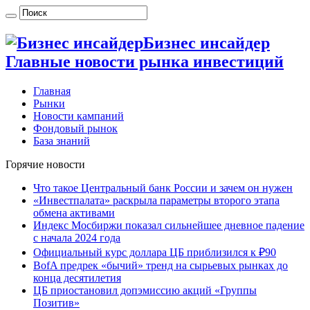
Бизнес инсайдер
Главные новости рынка инвестиций
Главная
Рынки
Новости кампаний
Фондовый рынок
База знаний
Горячие новости
Что такое Центральный банк России и зачем он нужен
«Инвестпалата» раскрыла параметры второго этапа
обмена активами
Индекс Мосбиржи показал сильнейшее дневное падение
с начала 2024 года
Официальный курс доллара ЦБ приблизился к ₽90
BofA предрек «бычий» тренд на сырьевых рынках до
конца десятилетия
ЦБ приостановил допэмиссию акций «Группы
Позитив»