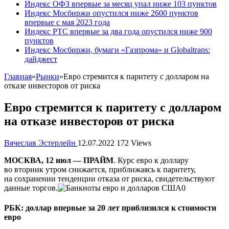
Индекс ОФЗ впервые за месяц упал ниже 103 пунктов
Индекс Мосбиржи опустился ниже 2600 пунктов
впервые с мая 2023 года
Индекс РТС впервые за два года опустился ниже 900
пунктов
Индекс Мосбиржи, бумаги «Газпрома» и Globaltrans:
дайджест
Главная
»
Рынки
»
Евро стремится к паритету с долларом на
отказе инвесторов от риска
Евро стремится к паритету с долларом
на отказе инвесторов от риска
Вячеслав Эстерлейн
12.07.2022
172 Views
МОСКВА, 12 июл — ПРАЙМ
. Курс евро к доллару
во вторник утром снижается, приближаясь к паритету,
на сохранении тенденции отказа от риска, свидетельствуют
данные торгов.
РБК: доллар впервые за 20 лет приблизился к стоимости
евро