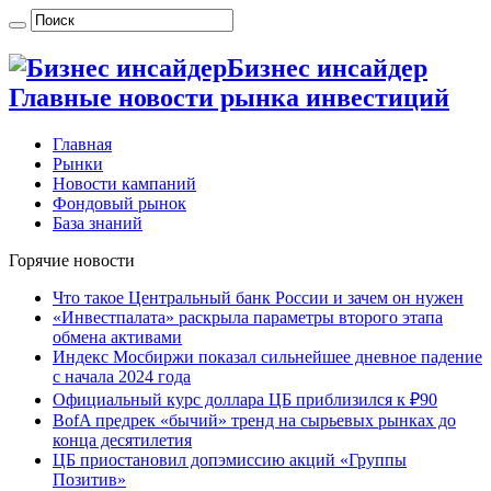
Бизнес инсайдер
Главные новости рынка инвестиций
Главная
Рынки
Новости кампаний
Фондовый рынок
База знаний
Горячие новости
Что такое Центральный банк России и зачем он нужен
«Инвестпалата» раскрыла параметры второго этапа
обмена активами
Индекс Мосбиржи показал сильнейшее дневное падение
с начала 2024 года
Официальный курс доллара ЦБ приблизился к ₽90
BofA предрек «бычий» тренд на сырьевых рынках до
конца десятилетия
ЦБ приостановил допэмиссию акций «Группы
Позитив»