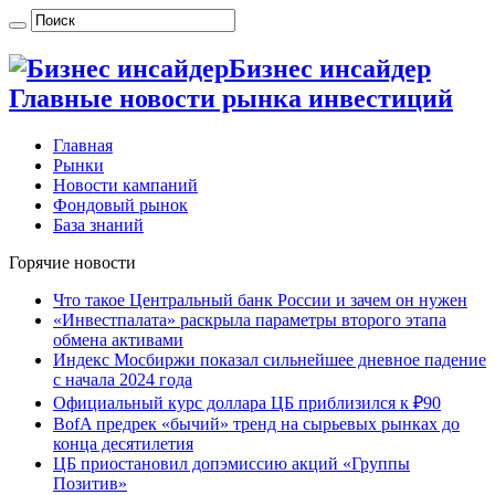
Бизнес инсайдер
Главные новости рынка инвестиций
Главная
Рынки
Новости кампаний
Фондовый рынок
База знаний
Горячие новости
Что такое Центральный банк России и зачем он нужен
«Инвестпалата» раскрыла параметры второго этапа
обмена активами
Индекс Мосбиржи показал сильнейшее дневное падение
с начала 2024 года
Официальный курс доллара ЦБ приблизился к ₽90
BofA предрек «бычий» тренд на сырьевых рынках до
конца десятилетия
ЦБ приостановил допэмиссию акций «Группы
Позитив»