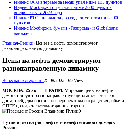
Индекс ОФЗ впервые за месяц упал ниже 103 пунктов
Индекс Мосбиржи опустился ниже 2600 пунктов
впервые с мая 2023 года
Индекс РТС впервые за два года опустился ниже 900
пунктов
Индекс Мосбиржи, бумаги «Газпрома» и Globaltrans:
дайджест
Главная
»
Рынки
»
Цены на нефть демонстрируют
разнонаправленную динамику
Цены на нефть демонстрируют
разнонаправленную динамику
Вячеслав Эстерлейн
25.08.2022
169 Views
МОСКВА, 25 авг — ПРАЙМ
. Мировые цены на нефть
демонстрируют разнонаправленную динамику в четверг
днем, трейдеры оценивают перспективы сокращения добычи
ОПЕК+, свидетельствуют данные торгов.
Путин отметил рост нефте- и ненефтегазовых доходов
России