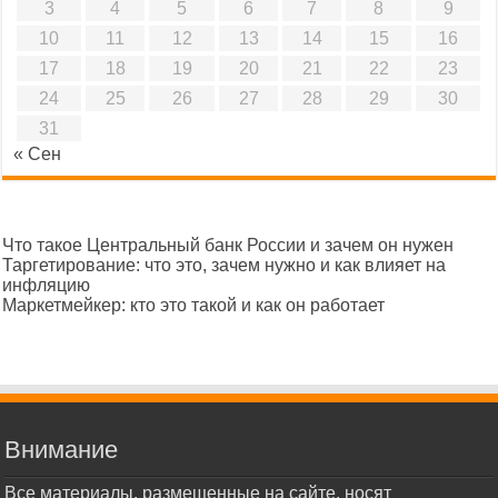
3
4
5
6
7
8
9
10
11
12
13
14
15
16
17
18
19
20
21
22
23
24
25
26
27
28
29
30
31
« Сен
Что такое Центральный банк России и зачем он нужен
Таргетирование: что это, зачем нужно и как влияет на
инфляцию
Маркетмейкер: кто это такой и как он работает
Внимание
Все материалы, размещенные на сайте, носят