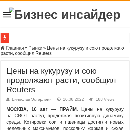
Что такое Центральный банк России и зачем он нужен
Главная
»
Рынки
»
Цены на кукурузу и сою продолжают
расти, сообщил Reuters
«Инвестпалата» раскрыла параметры второго этапа обмена ак
Индекс Мосбиржи показал сильнейшее дневное падение с нача
Цены на кукурузу и сою
Официальный курс доллара ЦБ приблизился к ₽90
продолжают расти, сообщил
Reuters
BofA предрек «бычий» тренд на сырьевых рынках до конца де
ЦБ приостановил допэмиссию акций «Группы Позитив»
Вячеслав Эстерлейн
10.08.2022
188 Views
Индекс ОФЗ впервые за месяц упал ниже 103 пунктов
МОСКВА, 10 авг — ПРАЙМ.
Цены на кукурузу
на CBOT растут, продолжая позитивную динамику
Индекс Мосбиржи опустился ниже 2600 пунктов впервые с мая
среды. Котировки сои и пшеницы достигли новых
Индекс РТС впервые за два года опустился ниже 900 пунктов
недельных максимумов, поскольку жаркая и сухая