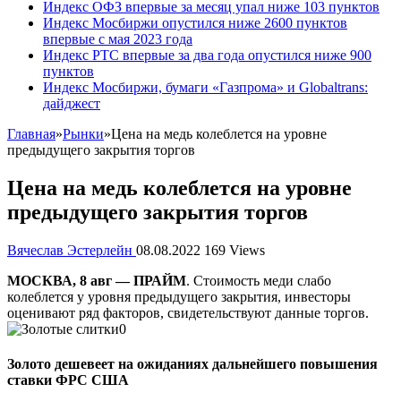
Индекс ОФЗ впервые за месяц упал ниже 103 пунктов
Индекс Мосбиржи опустился ниже 2600 пунктов
впервые с мая 2023 года
Индекс РТС впервые за два года опустился ниже 900
пунктов
Индекс Мосбиржи, бумаги «Газпрома» и Globaltrans:
дайджест
Главная
»
Рынки
»
Цена на медь колеблется на уровне
предыдущего закрытия торгов
Цена на медь колеблется на уровне
предыдущего закрытия торгов
Вячеслав Эстерлейн
08.08.2022
169 Views
МОСКВА, 8 авг — ПРАЙМ
. Стоимость меди слабо
колеблется у уровня предыдущего закрытия, инвесторы
оценивают ряд факторов, свидетельствуют данные торгов.
Золото дешевеет на ожиданиях дальнейшего повышения
ставки ФРС США