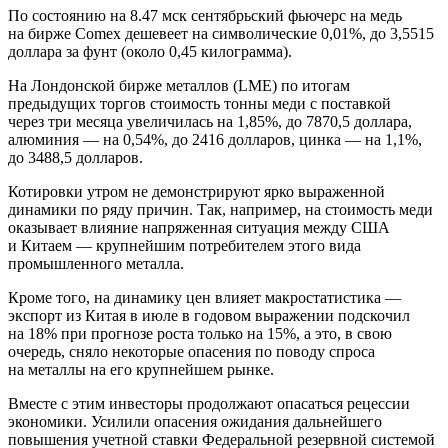
По состоянию на 8.47 мск сентябрьский фьючерс на медь
на бирже Comex дешевеет на символические 0,01%, до 3,5515
доллара за фунт (около 0,45 килограмма).
На Лондонской бирже металлов (LME) по итогам
предыдущих торгов стоимость тонны меди с поставкой
через три месяца увеличилась на 1,85%, до 7870,5 доллара,
алюминия — на 0,54%, до 2416 долларов, цинка — на 1,1%,
до 3488,5 долларов.
Котировки утром не демонстрируют ярко выраженной
динамики по ряду причин. Так, например, на стоимость меди
оказывает влияние напряженная ситуация между США
и Китаем — крупнейшим потребителем этого вида
промышленного металла.
Кроме того, на динамику цен влияет макростатистика —
экспорт из Китая в июле в годовом выражении подскочил
на 18% при прогнозе роста только на 15%, а это, в свою
очередь, сняло некоторые опасения по поводу спроса
на металлы на его крупнейшем рынке.
Вместе с этим инвесторы продолжают опасаться рецессии
экономики. Усилили опасения ожидания дальнейшего
повышения учетной ставки Федеральной резервной системой