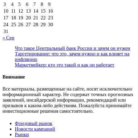
3
4
5
6
7
8
9
10
11
12
13
14
15
16
17
18
19
20
21
22
23
24
25
26
27
28
29
30
31
« Сен
Что такое Центральный банк России и зачем он нужен
Таргетирование: что это, зачем нужно и как влияет на
инфляцию
Маркетмейкер: кто это такой и как он работает
Внимание
Все материалы, размещенные на сайте, носят исключительно
информационный характер. Не содержат точных прогнозных
заявлений, инсайдерской информации, рекомендаций или
призывов к каким-либо действиям. Пожалуйста принимайте
инвестиционные решения самостоятельно.
Фондовый рынок
Новости кампаний
Рынки