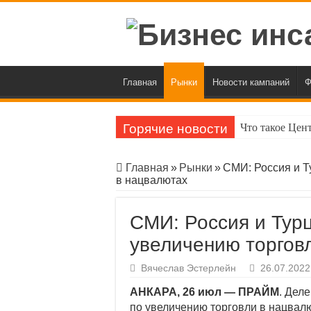
Главная
Рынки
Новости кампаний
Ф
Горячие новости
Что такое Цен
«Инвестпалата
Главная
»
Рынки
»
СМИ: Россия и Т
Индекс Мосбир
в нацвалютах
Официальный к
СМИ: Россия и Турц
BofA предрек 
увеличению торгов
ЦБ приостано
Вячеслав Эстерлейн
26.07.2022
Индекс ОФЗ вп
АНКАРА, 26 июл — ПРАЙМ
. Дел
Индекс Мосбир
по увеличению торговли в нацвалют