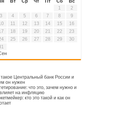
Пн
Вт
Ср
Чт
Пт
Сб
Вс
1
2
3
4
5
6
7
8
9
10
11
12
13
14
15
16
17
18
19
20
21
22
23
24
25
26
27
28
29
30
31
Сен
 такое Центральный банк России и
ем он нужен
гетирование: что это, зачем нужно и
 влияет на инфляцию
кетмейкер: кто это такой и как он
отает