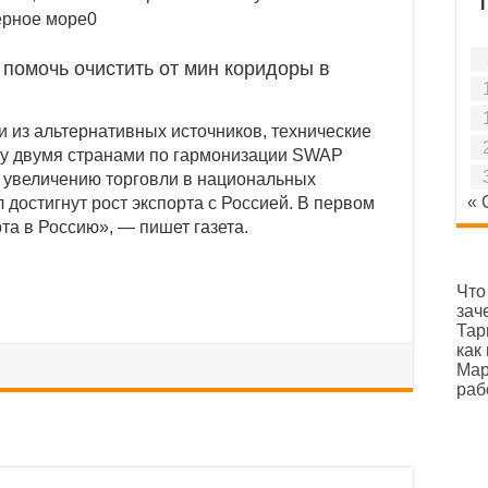
ервые за два года опустился ниже 900 пунктов
жи, бумаги «Газпрома» и Globaltrans: дайджест
 помочь очистить от мин коридоры в
 из альтернативных источников, технические
ду двумя странами по гармонизации SWAP
о увеличению торговли в национальных
« 
достигнут рост экспорта с Россией. В первом
та в Россию», — пишет газета.
Что
зач
Тар
как
Мар
раб