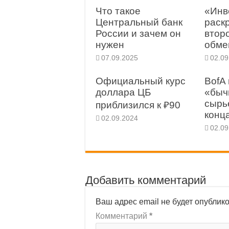
Что такое
«Инв
Центральный банк
раск
России и зачем он
втор
нужен
обме
07.09.2025
02.09
Официальный курс
BofA
доллара ЦБ
«быч
сырь
приблизился к ₽90
конц
02.09.2024
02.09
Добавить комментарий
Ваш адрес email не будет опублик
Комментарий
*