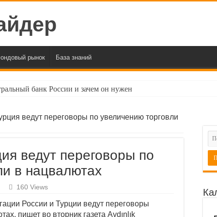
ондовый рынок
База знаний
тральный банк России и зачем он нужен
» раскрыла параметры второго этапа обмена активами
урция ведут переговоры по увеличению торговли
жи показал сильнейшее дневное падение с начала 2024 года
урс доллара ЦБ приблизился к ₽90
ия ведут переговоры по
«бычий» тренд на сырьевых рынках до конца десятилетия
ли в нацвалютах
вил допэмиссию акций «Группы Позитив»
160 Views
ервые за месяц упал ниже 103 пунктов
Ка
егации России и Турции ведут переговоры
жи опустился ниже 2600 пунктов впервые с мая 2023 года
ах, пишет во вторник газета Aydınlık