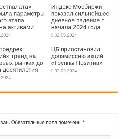
естпалата»
Индекс Мосбиржи
рыла параметры
показал сильнейшее
ого этапа
дневное падение с
на активами
начала 2024 года
.2024
02.09.2024
 предрек
ЦБ приостановил
ий» тренд на
допэмиссию акций
евых рынках до
«Группы Позитив»
а десятилетия
02.09.2024
.2024
ован.
Обязательные поля помечены
*