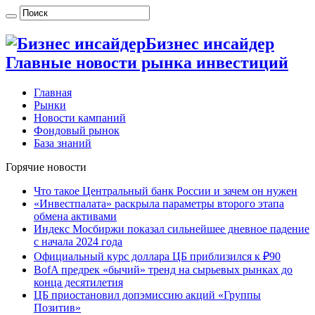
Бизнес инсайдер
Главные новости рынка инвестиций
Главная
Рынки
Новости кампаний
Фондовый рынок
База знаний
Горячие новости
Что такое Центральный банк России и зачем он нужен
«Инвестпалата» раскрыла параметры второго этапа
обмена активами
Индекс Мосбиржи показал сильнейшее дневное падение
с начала 2024 года
Официальный курс доллара ЦБ приблизился к ₽90
BofA предрек «бычий» тренд на сырьевых рынках до
конца десятилетия
ЦБ приостановил допэмиссию акций «Группы
Позитив»