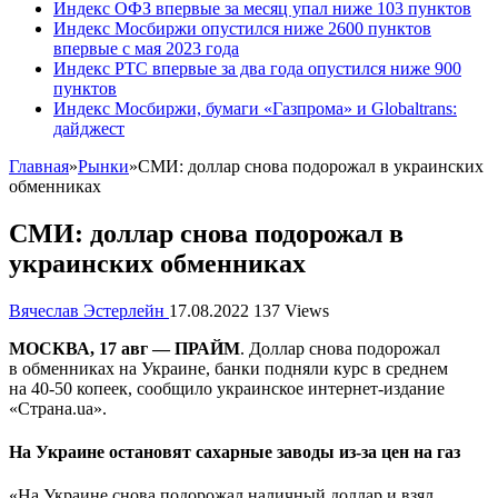
Индекс ОФЗ впервые за месяц упал ниже 103 пунктов
Индекс Мосбиржи опустился ниже 2600 пунктов
впервые с мая 2023 года
Индекс РТС впервые за два года опустился ниже 900
пунктов
Индекс Мосбиржи, бумаги «Газпрома» и Globaltrans:
дайджест
Главная
»
Рынки
»
СМИ: доллар снова подорожал в украинских
обменниках
СМИ: доллар снова подорожал в
украинских обменниках
Вячеслав Эстерлейн
17.08.2022
137 Views
МОСКВА, 17 авг — ПРАЙМ
. Доллар снова подорожал
в обменниках на Украине, банки подняли курс в среднем
на 40-50 копеек, сообщило украинское интернет-издание
«Страна.ua».
На Украине остановят сахарные заводы из-за цен на газ
«На Украине снова подорожал наличный доллар и взял