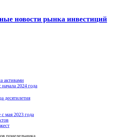
вные новости рынка инвестиций
на активами
 начала 2024 года
ца десятилетия
с мая 2023 года
ктов
джест
гов понедельника