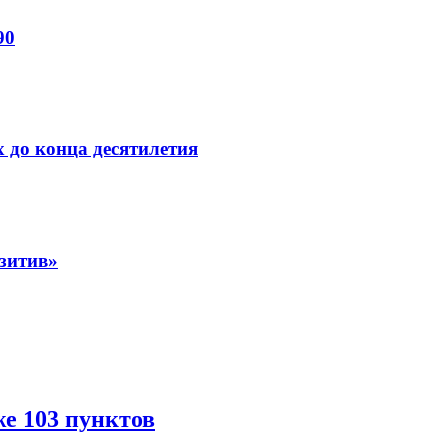
90
 до конца десятилетия
зитив»
е 103 пунктов