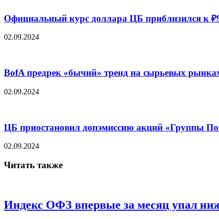
Официальный курс доллара ЦБ приблизился к ₽
02.09.2024
BofA предрек «бычий» тренд на сырьевых рынках
02.09.2024
ЦБ приостановил допэмиссию акций «Группы По
02.09.2024
Читать также
Индекс ОФЗ впервые за месяц упал ниж