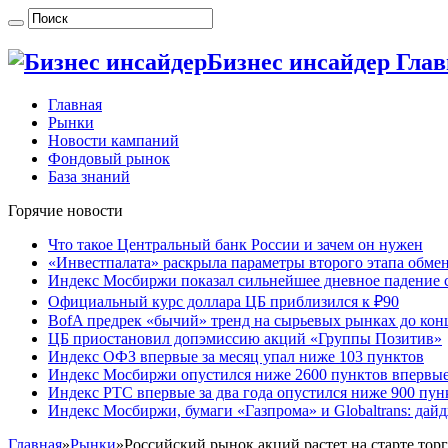
Бизнес инсайдер Гла
Главная
Рынки
Новости кампаний
Фондовый рынок
База знаний
Горячие новости
Что такое Центральный банк России и зачем он нужен
«Инвестпалата» раскрыла параметры второго этапа обме
Индекс Мосбиржи показал сильнейшее дневное падение с
Официальный курс доллара ЦБ приблизился к ₽90
BofA предрек «бычий» тренд на сырьевых рынках до кон
ЦБ приостановил допэмиссию акций «Группы Позитив»
Индекс ОФЗ впервые за месяц упал ниже 103 пунктов
Индекс Мосбиржи опустился ниже 2600 пунктов впервые 
Индекс РТС впервые за два года опустился ниже 900 пун
Индекс Мосбиржи, бумаги «Газпрома» и Globaltrans: дай
Главная
»
Рынки
»
Российский рынок акций растет на старте тор