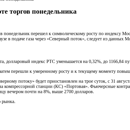
рте торгов понедельника
 в понедельник перешел к символическому росту по индексу Мос
зе в подаче газа через «Северный поток», следует из данных М
кта, долларовый индекс РТС уменьшается на 0,32%, до 1166,84 п
затем перешли к умеренному росту и к текущему моменту повыш
верному потоку» будет приостановлен на трое суток, с 31 август
на компрессорной станции (КС) «Портовая». Фьючерсные контрак
ицу вечером почти на 8%, выше 2700 долларов.
 рынка.