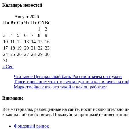
Каледарь новостей
Август 2026
Пн
Вт
Ср
Чт
Пт
Сб
Вс
1
2
3
4
5
6
7
8
9
10
11
12
13
14
15
16
17
18
19
20
21
22
23
24
25
26
27
28
29
30
31
« Сен
Что такое Центральный банк России и зачем он нужен
Таргетирование: что это, зачем нужно и как влияет на и
Маркетмейкер: кто это такой и как он работает
Внимание
Все материалы, размещенные на сайте, носят исключительно 
к каким-либо действиям. Пожалуйста принимайте инвестицион
Фондовый рынок