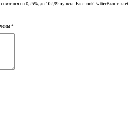
низился на 0,25%, до 102,99 пункта. FacebookTwitterВконтакте
ечены
*