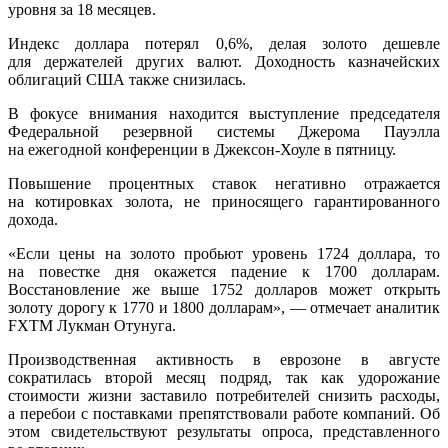
уровня за 18 месяцев.
Индекс доллара потерял 0,6%, делая золото дешевле
для держателей других валют. Доходность казначейских
облигаций США также снизилась.
В фокусе внимания находится выступление председателя
Федеральной резервной системы Джерома Пауэлла
на ежегодной конференции в Джексон-Хоуле в пятницу.
Повышение процентных ставок негативно отражается
на котировках золота, не приносящего гарантированного
дохода.
«Если цены на золото пробьют уровень 1724 доллара, то
на повестке дня окажется падение к 1700 долларам.
Восстановление же выше 1752 долларов может открыть
золоту дорогу к 1770 и 1800 долларам», — отмечает аналитик
FXTM Лукман Отунуга.
Производственная активность в еврозоне в августе
сократилась второй месяц подряд, так как удорожание
стоимости жизни заставило потребителей снизить расходы,
а перебои с поставками препятствовали работе компаний. Об
этом свидетельствуют результаты опроса, представленного