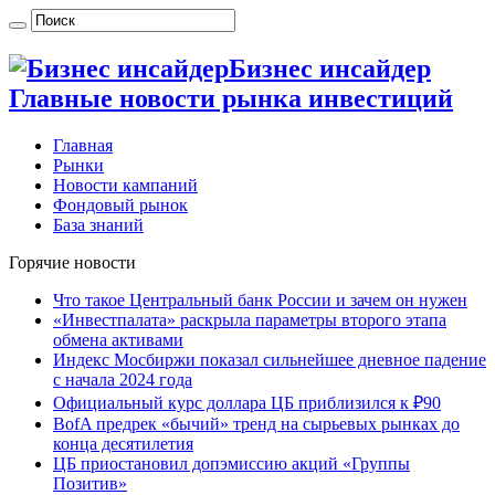
Бизнес инсайдер
Главные новости рынка инвестиций
Главная
Рынки
Новости кампаний
Фондовый рынок
База знаний
Горячие новости
Что такое Центральный банк России и зачем он нужен
«Инвестпалата» раскрыла параметры второго этапа
обмена активами
Индекс Мосбиржи показал сильнейшее дневное падение
с начала 2024 года
Официальный курс доллара ЦБ приблизился к ₽90
BofA предрек «бычий» тренд на сырьевых рынках до
конца десятилетия
ЦБ приостановил допэмиссию акций «Группы
Позитив»