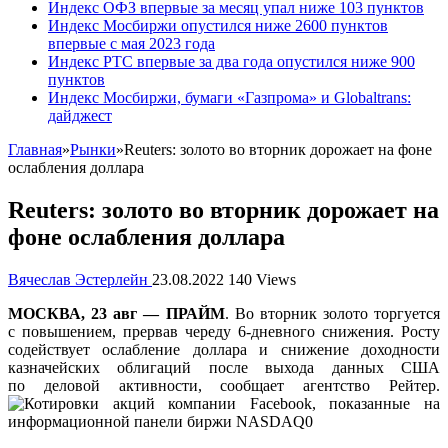
Индекс ОФЗ впервые за месяц упал ниже 103 пунктов
Индекс Мосбиржи опустился ниже 2600 пунктов
впервые с мая 2023 года
Индекс РТС впервые за два года опустился ниже 900
пунктов
Индекс Мосбиржи, бумаги «Газпрома» и Globaltrans:
дайджест
Главная
»
Рынки
»
Reuters: золото во вторник дорожает на фоне
ослабления доллара
Reuters: золото во вторник дорожает на
фоне ослабления доллара
Вячеслав Эстерлейн
23.08.2022
140 Views
МОСКВА, 23 авг — ПРАЙМ
. Во вторник золото торгуется
с повышением, прервав череду 6-дневного снижения. Росту
содействует ослабление доллара и снижение доходности
казначейских облигаций после выхода данных США
по деловой активности, сообщает агентство Рейтер.