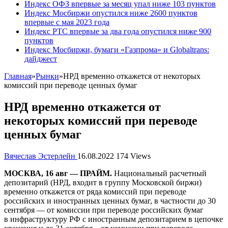
Индекс ОФЗ впервые за месяц упал ниже 103 пунктов
Индекс Мосбиржи опустился ниже 2600 пунктов
впервые с мая 2023 года
Индекс РТС впервые за два года опустился ниже 900
пунктов
Индекс Мосбиржи, бумаги «Газпрома» и Globaltrans:
дайджест
Главная
»
Рынки
»
НРД временно откажется от некоторых
комиссий при переводе ценных бумаг
НРД временно откажется от
некоторых комиссий при переводе
ценных бумаг
Вячеслав Эстерлейн
16.08.2022
174 Views
МОСКВА, 16 авг — ПРАЙМ.
Национальный расчетный
депозитарий (НРД, входит в группу Московской биржи)
временно откажется от ряда комиссий при переводе
российских и иностранных ценных бумаг, в частности до 30
сентября — от комиссии при переводе российских бумаг
в инфраструктуру РФ с иностранным депозитарием в цепочке