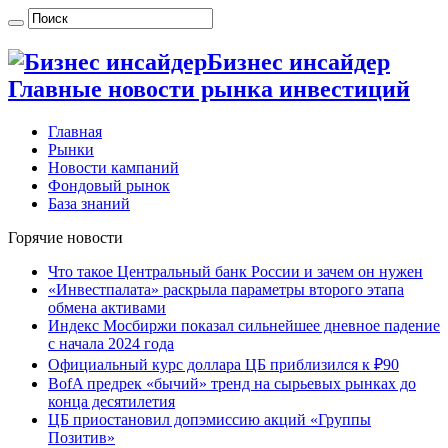
Бизнес инсайдер
Главные новости рынка инвестиций
Главная
Рынки
Новости кампаний
Фондовый рынок
База знаний
Горячие новости
Что такое Центральный банк России и зачем он нужен
«Инвестпалата» раскрыла параметры второго этапа
обмена активами
Индекс Мосбиржи показал сильнейшее дневное падение
с начала 2024 года
Официальный курс доллара ЦБ приблизился к ₽90
BofA предрек «бычий» тренд на сырьевых рынках до
конца десятилетия
ЦБ приостановил допэмиссию акций «Группы
Позитив»