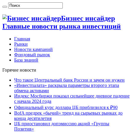
Бизнес инсайдер
Главные новости рынка инвестиций
Главная
Рынки
Новости кампаний
Фондовый рынок
База знаний
Горячие новости
Что такое Центральный банк России и зачем он нужен
«Инвестпалата» раскрыла параметры второго этапа
обмена активами
Индекс Мосбиржи показал сильнейшее дневное падение
с начала 2024 года
Официальный курс доллара ЦБ приблизился к ₽90
BofA предрек «бычий» тренд на сырьевых рынках до
конца десятилетия
ЦБ приостановил допэмиссию акций «Группы
Позитив»