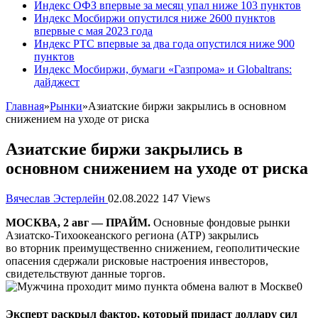
Индекс ОФЗ впервые за месяц упал ниже 103 пунктов
Индекс Мосбиржи опустился ниже 2600 пунктов
впервые с мая 2023 года
Индекс РТС впервые за два года опустился ниже 900
пунктов
Индекс Мосбиржи, бумаги «Газпрома» и Globaltrans:
дайджест
Главная
»
Рынки
»
Азиатские биржи закрылись в основном
снижением на уходе от риска
Азиатские биржи закрылись в
основном снижением на уходе от риска
Вячеслав Эстерлейн
02.08.2022
147 Views
МОСКВА, 2 авг — ПРАЙМ.
Основные фондовые рынки
Азиатско-Тихоокеанского региона (АТР) закрылись
во вторник преимущественно снижением, геополитические
опасения сдержали рисковые настроения инвесторов,
свидетельствуют данные торгов.
Эксперт раскрыл фактор, который придаст доллару сил