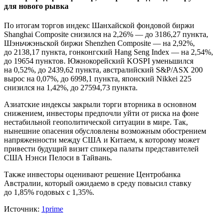
для нового рывка
По итогам торгов индекс Шанхайской фондовой биржи
Shanghai Composite снизился на 2,26% — до 3186,27 пункта,
Шэньчжэньской биржи Shenzhen Composite — на 2,92%,
до 2138,17 пункта, гонконгский Hang Seng Index — на 2,54%,
до 19654 пунктов. Южнокорейский KOSPI уменьшился
на 0,52%, до 2439,62 пункта, австралийский S&P/ASX 200
вырос на 0,07%, до 6998,1 пункта, японский Nikkei 225
снизился на 1,42%, до 27594,73 пункта.
Азиатские индексы закрыли торги вторника в основном
снижением, инвесторы предпочли уйти от риска на фоне
нестабильной геополитической ситуации в мире. Так,
нынешние опасения обусловлены возможным обострением
напряженности между США и Китаем, к которому может
привести будущий визит спикера палаты представителей
США Нэнси Пелоси в Тайвань.
Также инвесторы оценивают решение Центробанка
Австралии, который ожидаемо в среду повысил ставку
до 1,85% годовых с 1,35%.
Источник:
1prime